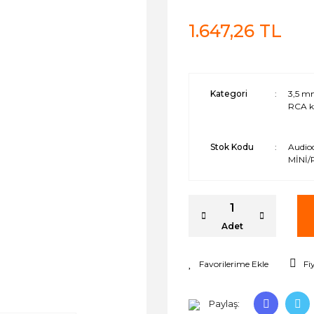
1.647,26 TL
Kategori
3,5 m
RCA k
Stok Kodu
Audio
MİNİ/
Adet
Fi
Paylaş: