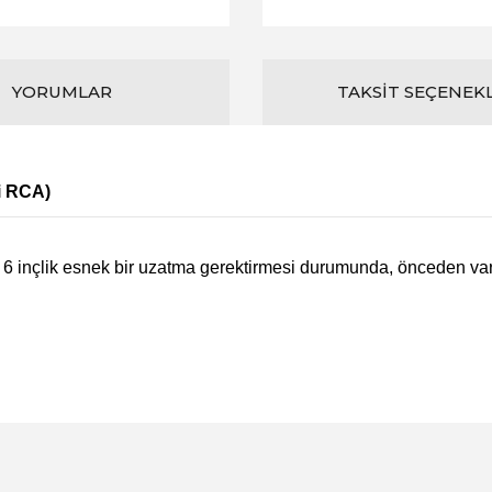
YORUMLAR
TAKSIT SEÇENEK
i RCA)
öre 6 inçlik esnek bir uzatma gerektirmesi durumunda, önceden va
konularda yetersiz gördüğünüz noktaları öneri formunu kullanarak tarafım
Bu ürüne ilk yorumu siz yapın!