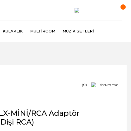
KULAKLIK
MULTIROOM
MÜZIK SETLERI
(0)
Yorum Yaz
LX-MİNİ/RCA Adaptör
Dişi RCA)