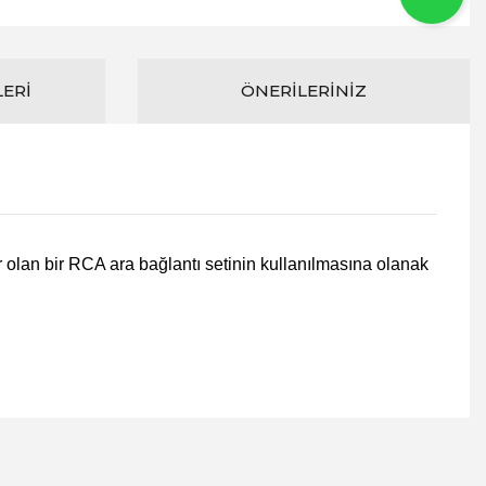
LERI
ÖNERILERINIZ
r olan bir RCA ara bağlantı setinin kullanılmasına olanak
ıza iletebilirsiniz.