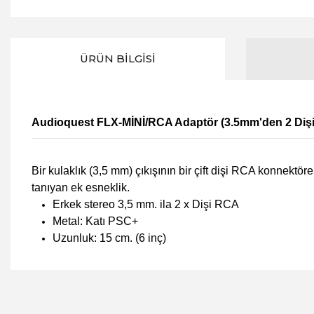
ÜRÜN BILGISI
Audioquest FLX-MİNİ/RCA Adaptör (3.5mm'den 2 Diş
Bir kulaklık (3,5 mm) çıkışının bir çift dişi RCA konnekt
tanıyan ek esneklik.
Erkek stereo 3,5 mm. ila 2 x Dişi RCA
Metal: Katı PSC+
Uzunluk: 15 cm. (6 inç)
Bu ürünün fiyat bilgisi, resim, ürün açıklamalarında ve diğer 
Görüş ve önerileriniz için teşekkür ederiz.
Ürün resmi kalitesiz, bozuk veya görüntülenemiyor.