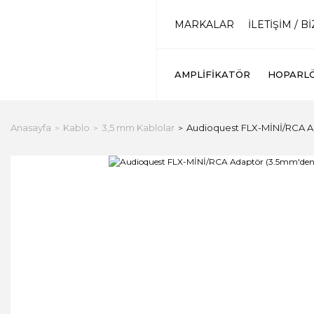
MARKALAR
İLETİŞİM / B
AMPLIFIKATÖR
HOPARL
Anasayfa
Kablo
3,5 mm Kablolar
Audioquest FLX-MİNİ/RCA Ad