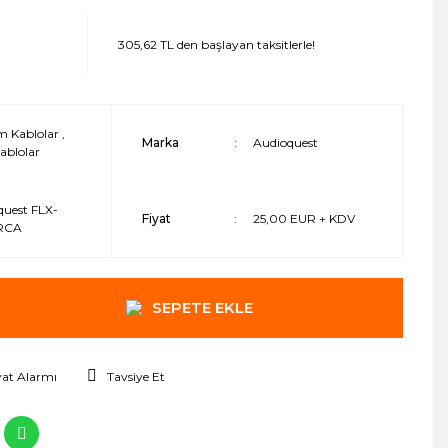
305,62 TL den başlayan taksitlerle!
m Kablolar
,
Marka
Audioquest
ablolar
quest FLX-
Fiyat
25,00 EUR + KDV
RCA
SEPETE EKLE
yat Alarmı
Tavsiye Et