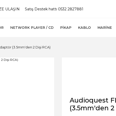
İZE ULAŞIN
Satış Destek hattı 0532 2827881
ÖR
NETWORK PLAYER / CD
PIKAP
KABLO
MARINE
aptör (3.5mm'den 2 Dişi RCA)
Audioquest F
(3.5mm'den 2 