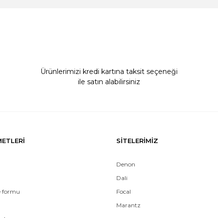
Yorum Yaz
Ürünlerimizi kredi kartına taksit seçeneği
ile satın alabilirsiniz
Gönder
METLERİ
SİTELERİMİZ
Denon
Dali
e formu
Focal
Marantz