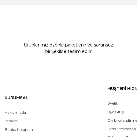
Ürün açıklamasında eksik bilgiler bulunuyor.
Ürün bilgilerinde hatalar bulunuyor.
Ürün fiyatı diğer sitelerden daha pahalı.
Bu ürüne benzer farklı alternatifler olmalı.
Ürünlerimiz özenle paketlenir ve sorunsuz
bir şekilde teslim edilir
MÜŞTERİ HİZ
KURUMSAL
Üyelik
Üye Girişi
Hakkımızda
Ön bilgilendirm
İletişim
Satış Sözleşmesi
Banka hesapları