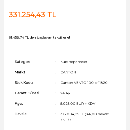
331.254,43 TL
61.458,74 TL den başlayan taksitlerle!
Kategori
Kule Hoparlörler
Marka
CANTON
Stok Kodu
Canton VENTO 100_e41820
Garanti Süresi
24 Ay
Fiyat
5.025,00 EUR + KDV
Havale
318.004,25 TL (%4,00 havale
indirimi)