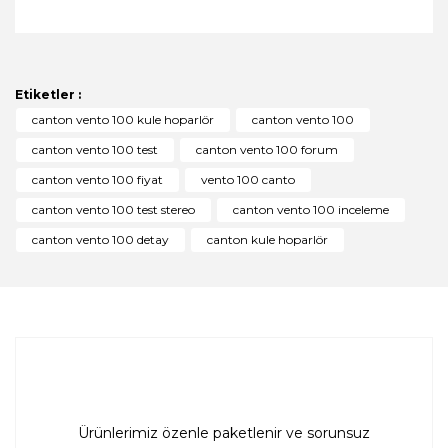
Bu ürünün fiyat bilgisi, resim, ürün açıklamalarında ve
diğer konularda yetersiz gördüğünüz noktaları öneri
Bu ürüne ilk yorumu siz yapın!
formunu kullanarak tarafımıza iletebilirsiniz.
Görüş ve önerileriniz için teşekkür ederiz.
Etiketler :
Yorum Yaz
canton vento 100 kule hoparlör
canton vento 100
Ürün resmi kalitesiz, bozuk veya görüntülenemiyor.
canton vento 100 test
canton vento 100 forum
Ürün açıklamasında eksik bilgiler bulunuyor.
canton vento 100 fiyat
vento 100 canto
Ürün bilgilerinde hatalar bulunuyor.
canton vento 100 test stereo
canton vento 100 inceleme
Ürün fiyatı diğer sitelerden daha pahalı.
canton vento 100 detay
canton kule hoparlör
Bu ürüne benzer farklı alternatifler olmalı.
Gönder
Ürünlerimiz özenle paketlenir ve sorunsuz