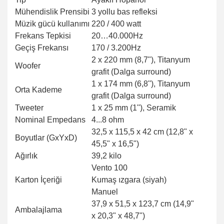
Mühendislik Prensibi
3 yollu bas refleksi
Müzik gücü kullanımı
220 / 400 watt
Frekans Tepkisi
20…40.000Hz
Geçiş Frekansı
170 / 3.200Hz
2 x 220 mm (8,7"), Titanyum
Woofer
grafit (Dalga surround)
1 x 174 mm (6,8''), Titanyum
Orta Kademe
grafit (Dalga surround)
Tweeter
1 x 25 mm (1''), Seramik
Nominal Empedans
4...8 ohm
32,5 x 115,5 x 42 cm (12,8" x
Boyutlar (GxYxD)
45,5" x 16,5")
Ağırlık
39,2 kilo
Vento 100
Karton İçeriği
Kumaş ızgara (siyah)
Manuel
37,9 x 51,5 x 123,7 cm (14,9"
Ambalajlama
x 20,3" x 48,7")