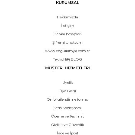
KURUMSAL
Hakkımızda
İletişim
Banka hesapları
Şifremi Unuttum
www.engulkimya.com.tr
TeknoHiFi BLOG
MÜŞTERİ HİZMETLERİ
Üyelik
Üye Girişi
Ön bilgilendirme formu
Satış Sözleşmesi
Ödeme ve Teslimat
Gizlilik ve Güvenlik
İade ve İptal