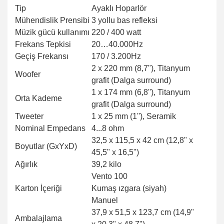
Tip
Ayaklı Hoparlör
Mühendislik Prensibi
3 yollu bas refleksi
Müzik gücü kullanımı
220 / 400 watt
Frekans Tepkisi
20…40.000Hz
Geçiş Frekansı
170 / 3.200Hz
2 x 220 mm (8,7"), Titanyum
Woofer
grafit (Dalga surround)
1 x 174 mm (6,8''), Titanyum
Orta Kademe
grafit (Dalga surround)
Tweeter
1 x 25 mm (1''), Seramik
Nominal Empedans
4...8 ohm
32,5 x 115,5 x 42 cm (12,8" x
Boyutlar (GxYxD)
45,5" x 16,5")
Ağırlık
39,2 kilo
Vento 100
Karton İçeriği
Kumaş ızgara (siyah)
Manuel
37,9 x 51,5 x 123,7 cm (14,9"
Ambalajlama