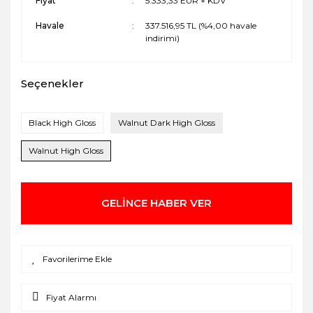
Fiyat
5.333,33 EUR + KDV
Havale
337.516,95 TL (%4,00 havale
indirimi)
Seçenekler
Black High Gloss
Walnut Dark High Gloss
Walnut High Gloss
GELİNCE HABER VER
Fiyat Alarmı