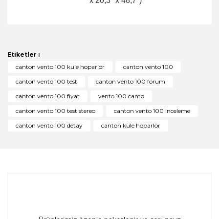
x 20,3" x 48,7")
Bu ürünün fiyat bilgisi, resim, ürün açıklamalarında ve
diğer konularda yetersiz gördüğünüz noktaları öneri
Bu ürüne ilk yorumu siz yapın!
formunu kullanarak tarafımıza iletebilirsiniz.
Görüş ve önerileriniz için teşekkür ederiz.
Etiketler :
Yorum Yaz
canton vento 100 kule hoparlör
canton vento 100
Ürün resmi kalitesiz, bozuk veya görüntülenemiyor.
canton vento 100 test
canton vento 100 forum
Ürün açıklamasında eksik bilgiler bulunuyor.
canton vento 100 fiyat
vento 100 canto
Ürün bilgilerinde hatalar bulunuyor.
canton vento 100 test stereo
canton vento 100 inceleme
Ürün fiyatı diğer sitelerden daha pahalı.
canton vento 100 detay
canton kule hoparlör
Bu ürüne benzer farklı alternatifler olmalı.
Gönder