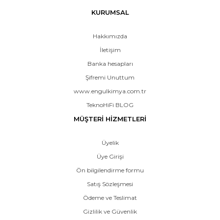
KURUMSAL
Hakkımızda
İletişim
Banka hesapları
Şifremi Unuttum
www.engulkimya.com.tr
TeknoHiFi BLOG
MÜŞTERİ HİZMETLERİ
Üyelik
Üye Girişi
Ön bilgilendirme formu
Satış Sözleşmesi
Ödeme ve Teslimat
Gizlilik ve Güvenlik