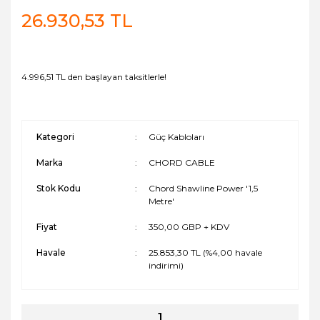
26.930,53 TL
4.996,51 TL den başlayan taksitlerle!
Kategori
Güç Kabloları
Marka
CHORD CABLE
Stok Kodu
Chord Shawline Power '1,5
Metre'
Fiyat
350,00 GBP + KDV
Havale
25.853,30 TL (%4,00 havale
indirimi)