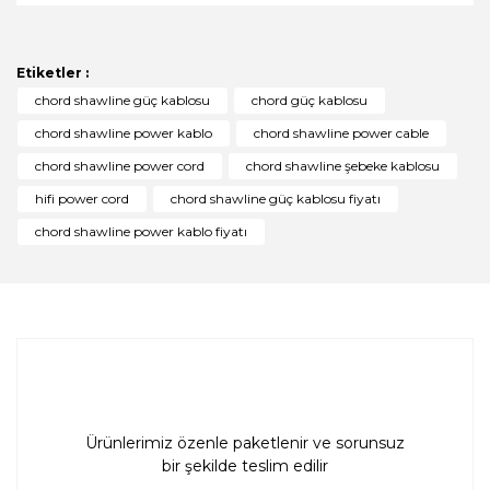
diğer konularda yetersiz gördüğünüz noktaları öneri
Bu ürüne ilk yorumu siz yapın!
formunu kullanarak tarafımıza iletebilirsiniz.
Görüş ve önerileriniz için teşekkür ederiz.
Etiketler :
Yorum Yaz
chord shawline güç kablosu
chord güç kablosu
Ürün resmi kalitesiz, bozuk veya görüntülenemiyor.
chord shawline power kablo
chord shawline power cable
Ürün açıklamasında eksik bilgiler bulunuyor.
chord shawline power cord
chord shawline şebeke kablosu
Ürün bilgilerinde hatalar bulunuyor.
hifi power cord
chord shawline güç kablosu fiyatı
Ürün fiyatı diğer sitelerden daha pahalı.
chord shawline power kablo fiyatı
Bu ürüne benzer farklı alternatifler olmalı.
Gönder
Ürünlerimiz özenle paketlenir ve sorunsuz
bir şekilde teslim edilir