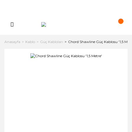
Anasayfa
Kablo
Güç Kabloları
Chord Shawline Güç Kablosu '1,5 Metr