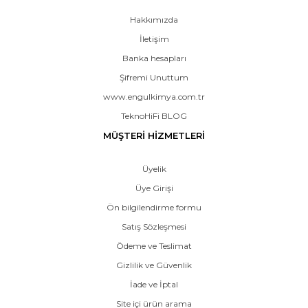
Hakkımızda
İletişim
Banka hesapları
Şifremi Unuttum
www.engulkimya.com.tr
TeknoHiFi BLOG
MÜŞTERİ HİZMETLERİ
Üyelik
Üye Girişi
Ön bilgilendirme formu
Satış Sözleşmesi
Ödeme ve Teslimat
Gizlilik ve Güvenlik
İade ve İptal
Site içi ürün arama