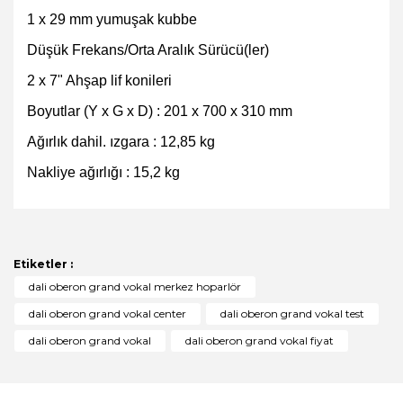
1 x 29 mm yumuşak kubbe
Düşük Frekans/Orta Aralık Sürücü(ler)
2 x 7" Ahşap lif konileri
Boyutlar (Y x G x D) : 201 x 700 x 310 mm
Ağırlık dahil. ızgara : 12,85 kg
Nakliye ağırlığı : 15,2 kg
Bu ürünün fiyat bilgisi, resim, ürün açıklamalarında ve
diğer konularda yetersiz gördüğünüz noktaları öneri
Bu ürüne ilk yorumu siz yapın!
formunu kullanarak tarafımıza iletebilirsiniz.
Görüş ve önerileriniz için teşekkür ederiz.
Etiketler :
Yorum Yaz
dali oberon grand vokal merkez hoparlör
Ürün resmi kalitesiz, bozuk veya görüntülenemiyor.
dali oberon grand vokal center
dali oberon grand vokal test
Ürün açıklamasında eksik bilgiler bulunuyor.
dali oberon grand vokal
dali oberon grand vokal fiyat
Ürün bilgilerinde hatalar bulunuyor.
Ürün fiyatı diğer sitelerden daha pahalı.
Bu ürüne benzer farklı alternatifler olmalı.