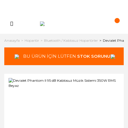
Anasayfa
Hoparlör
Bluetooth / Kablosuz Hoparlörler
Devialet Phan
BU ÜRÜN İÇİN LÜTFEN
STOK SORUNUZ