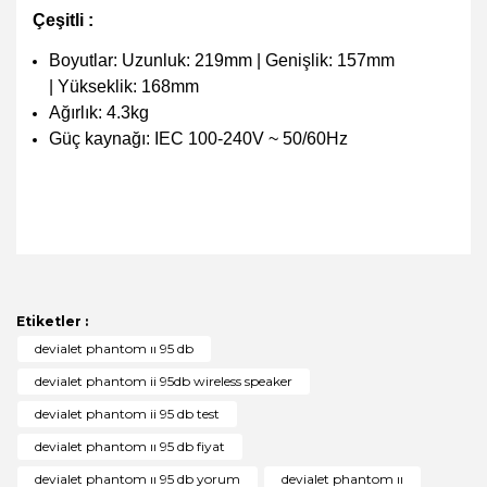
Çeşitli :
Boyutlar: Uzunluk: 219mm | Genişlik: 157mm
| Yükseklik: 168mm
Ağırlık: 4.3kg
Güç kaynağı: IEC 100-240V ~ 50/60Hz
Bu ürünün fiyat bilgisi, resim, ürün açıklamalarında ve
diğer konularda yetersiz gördüğünüz noktaları öneri
Bu ürüne ilk yorumu siz yapın!
formunu kullanarak tarafımıza iletebilirsiniz.
Görüş ve önerileriniz için teşekkür ederiz.
Etiketler :
Yorum Yaz
devialet phantom ıı 95 db
Ürün resmi kalitesiz, bozuk veya görüntülenemiyor.
devialet phantom ii 95db wireless speaker
Ürün açıklamasında eksik bilgiler bulunuyor.
devialet phantom ii 95 db test
Ürün bilgilerinde hatalar bulunuyor.
devialet phantom ıı 95 db fiyat
Ürün fiyatı diğer sitelerden daha pahalı.
devialet phantom ıı 95 db yorum
devialet phantom ıı
Bu ürüne benzer farklı alternatifler olmalı.