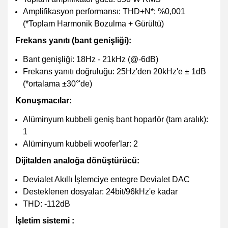
Amplifikasyon performansı: THD+N*: %0,001
(*Toplam Harmonik Bozulma + Gürültü)
Frekans yanıtı (bant genişliği):
Bant genişliği: 18Hz - 21kHz (@-6dB)
Frekans yanıtı doğruluğu: 25Hz'den 20kHz'e ± 1dB
(*ortalama ±30°'de)
Konuşmacılar:
Alüminyum kubbeli geniş bant hoparlör (tam aralık):
1
Alüminyum kubbeli woofer'lar: 2
Dijitalden analoğa dönüştürücü:
Devialet Akıllı İşlemciye entegre Devialet DAC
Desteklenen dosyalar: 24bit/96kHz'e kadar
THD: -112dB
İşletim sistemi :