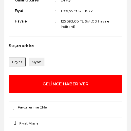
Garanti Süresi
24 Ay
Fiyat
1.991,53 EUR + KDV
Havale
125.893,08 TL (%4,00 havale
indirimi)
Seçenekler
Beyaz
Siyah
GELİNCE HABER VER
Fiyat Alarmı