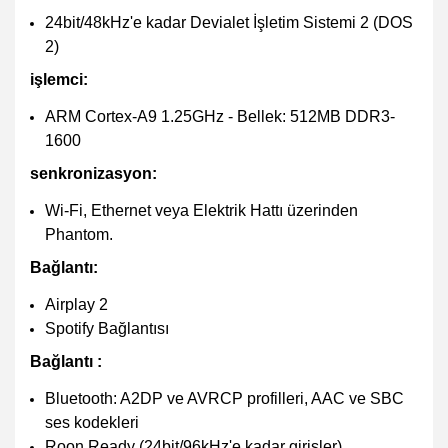
24bit/48kHz'e kadar Devialet İşletim Sistemi 2 (DOS
2)
işlemci:
ARM Cortex-A9 1.25GHz - Bellek: 512MB DDR3-
1600
senkronizasyon:
Wi-Fi, Ethernet veya Elektrik Hattı üzerinden
Phantom.
Bağlantı:
Airplay 2
Spotify Bağlantısı
Bağlantı :
Bluetooth: A2DP ve AVRCP profilleri, AAC ve SBC
ses kodekleri
Roon Ready (24bit/96kHz'e kadar girişler)