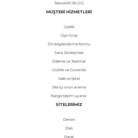
TeknoHiFi BLOG
MÜŞTERİ HİZMETLERİ
Üyelik
Üye Girişi
Ön bilgilendirme formu
Satış Sözleşmesi
Ödeme ve Teslimat
Gizlilik ve Güvenlik
İade ve İptal
Site içi ürün arama
Kargo teslim uyarısı
SİTELERİMİZ
Denon
Dali
Focal