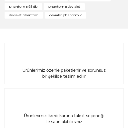
phantom ıı 95 db
phantom ıı devialet
devialet phantom
devialet phantom 2
Gönder
Ürünlerimiz özenle paketlenir ve sorunsuz
bir şekilde teslim edilir
Ürünlerimizi kredi kartına taksit seçeneği
ile satın alabilirsiniz