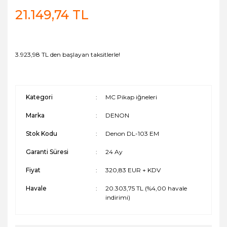
21.149,74 TL
3.923,98 TL den başlayan taksitlerle!
Kategori
MC Pikap iğneleri
Marka
DENON
Stok Kodu
Denon DL-103 EM
Garanti Süresi
24 Ay
Fiyat
320,83 EUR + KDV
Havale
20.303,75 TL (%4,00 havale
indirimi)