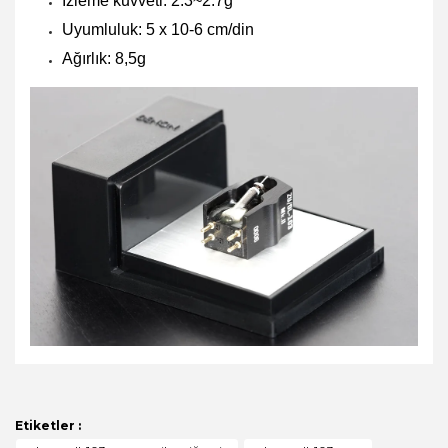
İzleme kuvveti: 2.3~2.7g
Uyumluluk: 5 x 10-6 cm/din
Ağırlık: 8,5g
Bu ürünün fiyat bilgisi, resim, ürün açıklamalarında ve
diğer konularda yetersiz gördüğünüz noktaları öneri
Bu ürüne ilk yorumu siz yapın!
formunu kullanarak tarafımıza iletebilirsiniz.
Görüş ve önerileriniz için teşekkür ederiz.
Etiketler :
Yorum Yaz