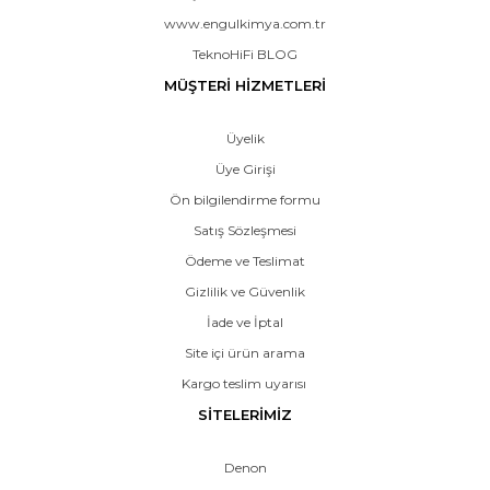
www.engulkimya.com.tr
TeknoHiFi BLOG
MÜŞTERİ HİZMETLERİ
Üyelik
Üye Girişi
Ön bilgilendirme formu
Satış Sözleşmesi
Ödeme ve Teslimat
Gizlilik ve Güvenlik
İade ve İptal
Site içi ürün arama
Kargo teslim uyarısı
SİTELERİMİZ
Denon