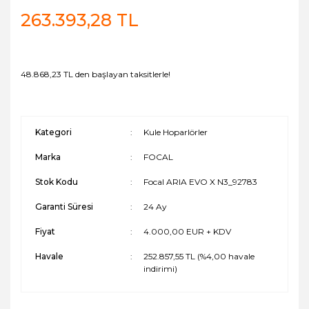
263.393,28 TL
48.868,23 TL den başlayan taksitlerle!
Kategori
Kule Hoparlörler
Marka
FOCAL
Stok Kodu
Focal ARIA EVO X N3_92783
Garanti Süresi
24 Ay
Fiyat
4.000,00 EUR + KDV
Havale
252.857,55 TL (%4,00 havale
indirimi)