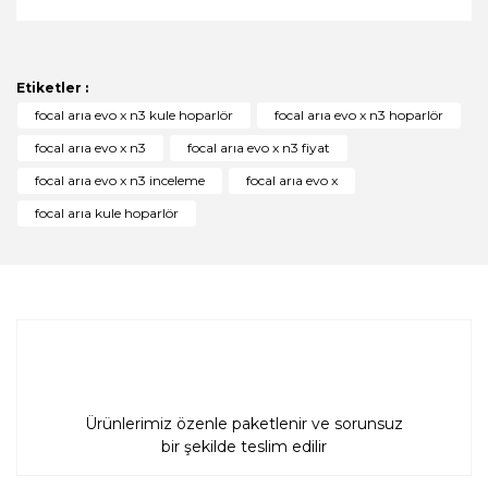
Bu ürünün fiyat bilgisi, resim, ürün açıklamalarında ve
diğer konularda yetersiz gördüğünüz noktaları öneri
Bu ürüne ilk yorumu siz yapın!
formunu kullanarak tarafımıza iletebilirsiniz.
Görüş ve önerileriniz için teşekkür ederiz.
Etiketler :
Yorum Yaz
focal arıa evo x n3 kule hoparlör
focal arıa evo x n3 hoparlör
Ürün resmi kalitesiz, bozuk veya görüntülenemiyor.
focal arıa evo x n3
focal arıa evo x n3 fiyat
Ürün açıklamasında eksik bilgiler bulunuyor.
focal arıa evo x n3 inceleme
focal arıa evo x
Ürün bilgilerinde hatalar bulunuyor.
focal arıa kule hoparlör
Ürün fiyatı diğer sitelerden daha pahalı.
Bu ürüne benzer farklı alternatifler olmalı.
Gönder
Ürünlerimiz özenle paketlenir ve sorunsuz
bir şekilde teslim edilir