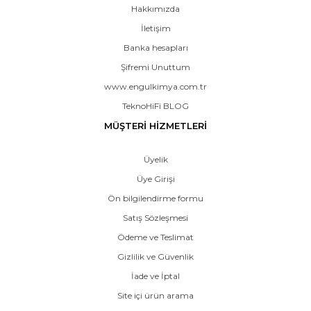
Hakkımızda
İletişim
Banka hesapları
Şifremi Unuttum
www.engulkimya.com.tr
TeknoHiFi BLOG
MÜŞTERİ HİZMETLERİ
Üyelik
Üye Girişi
Ön bilgilendirme formu
Satış Sözleşmesi
Ödeme ve Teslimat
Gizlilik ve Güvenlik
İade ve İptal
Site içi ürün arama