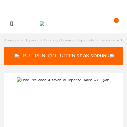
Anasayfa
Hoparlör
Tavan içi / Duvar içi Hoparlörler
Tavan Hoparlörle
BU ÜRÜN İÇİN LÜTFEN
STOK SORUNUZ