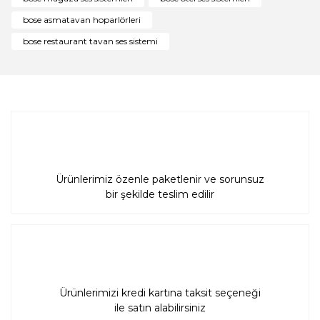
Ürün fiyatı diğer sitelerden daha pahalı.
bose asmatavan hoparlörleri
Bu ürüne benzer farklı alternatifler olmalı.
bose restaurant tavan ses sistemi
Gönder
Ürünlerimiz özenle paketlenir ve sorunsuz
bir şekilde teslim edilir
Ürünlerimizi kredi kartına taksit seçeneği
ile satın alabilirsiniz