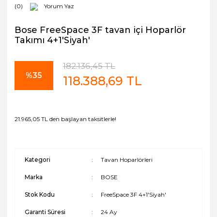
(0)
Yorum Yaz
Bose FreeSpace 3F tavan içi Hoparlör
Takımı 4+1'Siyah'
182.136,45 TL
%35
118.388,69 TL
21.965,05 TL den başlayan taksitlerle!
Kategori
Tavan Hoparlörleri
Marka
BOSE
Stok Kodu
FreeSpace 3F 4+1'Siyah'
Garanti Süresi
24 Ay