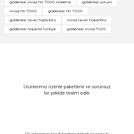
goldenear ınvisa htr 7000 inceleme
goldenear yorum
Ürün açıklamasında eksik bilgiler bulunuyor.
ınvisa htr 7000
goldenear htr 7000
Ürün bilgilerinde hatalar bulunuyor.
goldenear tavan hoparlörü
ınvisa tavan hoparlörü
Ürün fiyatı diğer sitelerden daha pahalı.
goldenear hoparlör türkiye
goldenear ınvisa 7000
Bu ürüne benzer farklı alternatifler olmalı.
Gönder
Ürünlerimiz özenle paketlenir ve sorunsuz
bir şekilde teslim edilir