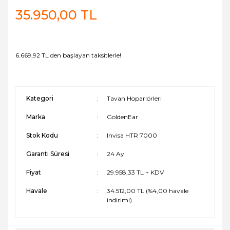
35.950,00 TL
6.669,92 TL den başlayan taksitlerle!
Kategori
Tavan Hoparlörleri
Marka
GoldenEar
Stok Kodu
Invisa HTR 7000
Garanti Süresi
24 Ay
Fiyat
29.958,33 TL + KDV
Havale
34.512,00 TL (%4,00 havale
indirimi)