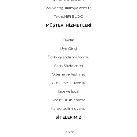
www.engulkimya.com.tr
TeknoHiFi BLOG
MÜŞTERİ HİZMETLERİ
Üyelik
Üye Girişi
Ön bilgilendirme formu
Satış Sözleşmesi
Ödeme ve Teslimat
Gizlilik ve Güvenlik
İade ve İptal
Site içi ürün arama
Kargo teslim uyarısı
SİTELERİMİZ
Denon