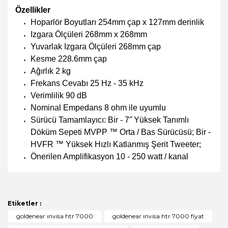
Özellikler
Hoparlör Boyutları 254mm çap x 127mm derinlik
Izgara Ölçüleri 268mm x 268mm
Yuvarlak Izgara Ölçüleri 268mm çap
Kesme 228.6mm çap
Ağırlık 2 kg
Frekans Cevabı 25 Hz - 35 kHz
Verimlilik 90 dB
Nominal Empedans 8 ohm ile uyumlu
Sürücü Tamamlayıcı: Bir - 7˝ Yüksek Tanımlı
Döküm Sepeti MVPP ™ Orta / Bas Sürücüsü; Bir -
HVFR ™ Yüksek Hızlı Katlanmış Şerit Tweeter;
Önerilen Amplifikasyon 10 - 250 watt / kanal
Bu ürünün fiyat bilgisi, resim, ürün açıklamalarında ve
diğer konularda yetersiz gördüğünüz noktaları öneri
Bu ürüne ilk yorumu siz yapın!
formunu kullanarak tarafımıza iletebilirsiniz.
Görüş ve önerileriniz için teşekkür ederiz.
Etiketler :
Yorum Yaz
goldenear ınvisa htr 7000
goldenear ınvisa htr 7000 fiyat
Ürün resmi kalitesiz, bozuk veya görüntülenemiyor.