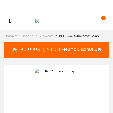
Anasayfa
Hoparlör
Subwoofer
KEF KC62 Subwoofer Siyah
BU ÜRÜN İÇİN LÜTFEN
STOK SORUNUZ