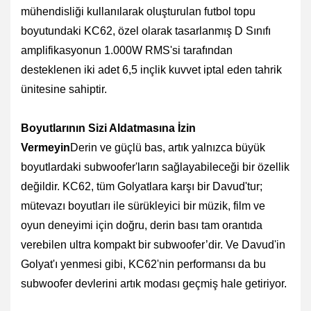
mühendisliği kullanılarak oluşturulan futbol topu
boyutundaki KC62, özel olarak tasarlanmış D Sınıfı
amplifikasyonun 1.000W RMS'si tarafından
desteklenen iki adet 6,5 inçlik kuvvet iptal eden tahrik
ünitesine sahiptir.
Boyutlarının Sizi Aldatmasına İzin
Vermeyin
Derin
ve
güçlü bas
, artık yalnızca büyük
boyutlardaki subwoofer'ların sağlayabileceği bir özellik
değildir.
KC62
, tüm Golyatlara karşı bir Davud'tur;
mütevazı boyutları ile sürükleyici bir müzik, film ve
oyun deneyimi için doğru, derin bası tam orantıda
verebilen ultra kompakt bir subwoofer’dir. Ve Davud'in
Golyat'ı yenmesi gibi, KC62'nin performansı da bu
subwoofer devlerini artık modası geçmiş hale getiriyor.