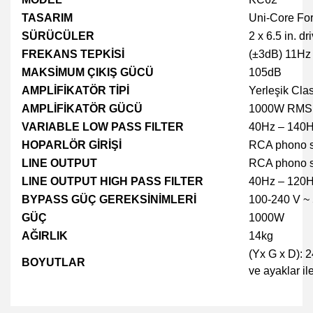
TASARIM
Uni-Core For
SÜRÜCÜLER
2 x 6.5 in. dr
FREKANS TEPKİSİ
(±3dB) 11Hz
MAKSİMUM ÇIKIŞ GÜCÜ
105dB
AMPLİFİKATÖR TİPİ
Yerleşik Cla
AMPLİFİKATÖR GÜCÜ
1000W RMS 
VARIABLE LOW PASS FILTER
40Hz – 140H
HOPARLÖR GİRİŞİ
RCA phono so
LINE OUTPUT
RCA phono s
LINE OUTPUT HIGH PASS FILTER
40Hz – 120
BYPASS GÜÇ GEREKSİNİMLERİ
100-240 V ~
GÜÇ
1000W
AĞIRLIK
14kg
(Yx G x D): 
BOYUTLAR
ve ayaklar il
Bu ürünün fiyat bilgisi, resim, ürün açıklamalarında ve