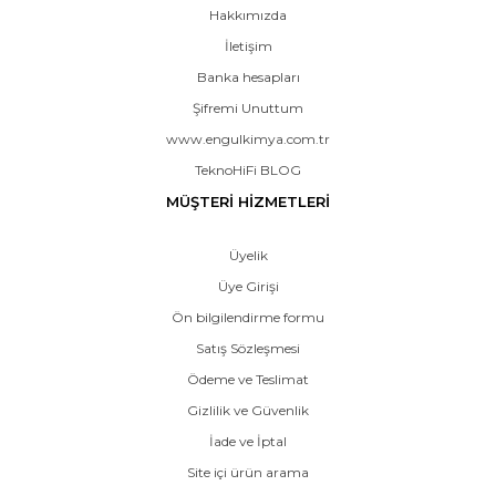
Hakkımızda
İletişim
Banka hesapları
Şifremi Unuttum
www.engulkimya.com.tr
TeknoHiFi BLOG
MÜŞTERİ HİZMETLERİ
Üyelik
Üye Girişi
Ön bilgilendirme formu
Satış Sözleşmesi
Ödeme ve Teslimat
Gizlilik ve Güvenlik
İade ve İptal
Site içi ürün arama