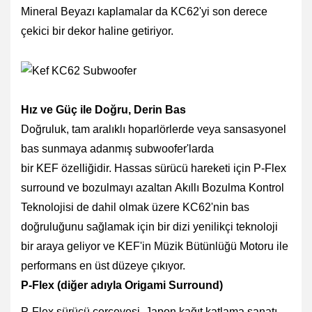
Mineral Beyazı kaplamalar da KC62'yi son derece
çekici bir dekor haline getiriyor.
Hız ve Güç ile Doğru, Derin Bas
Doğruluk, tam aralıklı hoparlörlerde veya sansasyonel
bas sunmaya adanmış subwoofer'larda
bir
KEF
özelliğidir. Hassas sürücü hareketi için P-Flex
surround ve bozulmayı azaltan
Akıllı Bozulma Kontrol
Teknolojisi
de dahil olmak üzere KC62'nin bas
doğruluğunu sağlamak için bir diz
i yenilikçi teknoloji
bir araya geliyor ve KEF'in
Müzik Bütünlüğü Motoru
ile
performans
en üst düzeye
çıkıyor.
P-Flex (diğer adıyla Origami Surround)
P-Flex sürücü çerçevesi
,
Japon kağıt katlama sanatı