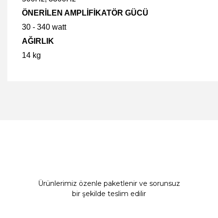
ÖNERİLEN AMPLİFİKATÖR GÜCÜ
30 - 340 watt
AĞIRLIK
14 kg
Bu ürünün fiyat bilgisi, resim, ürün açıklamalarında ve diğer 
Görüş ve önerileriniz için teşekkür ederiz.
Ürün resmi kalitesiz, bozuk veya görüntülenemiyor.
Ürün açıklamasında eksik bilgiler bulunuyor.
Ürün bilgilerinde hatalar bulunuyor.
Ürün fiyatı diğer sitelerden daha pahalı.
Bu ürüne benzer farklı alternatifler olmalı.
Ürünlerimiz özenle paketlenir ve sorunsuz
bir şekilde teslim edilir