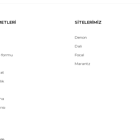
Gönder
METLERİ
SİTELERİMİZ
Denon
Dali
e formu
Focal
Marantz
mat
lik
ama
rısı
om