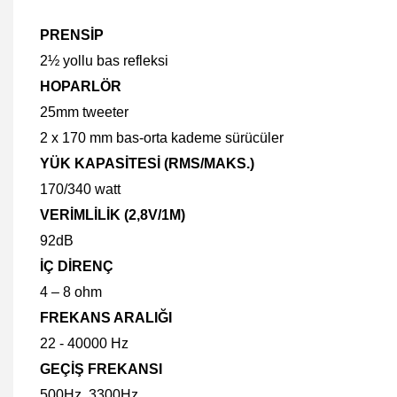
PRENSİP
2½ yollu bas refleksi
HOPARLÖR
25mm tweeter
2 x 170 mm bas-orta kademe sürücüler
YÜK KAPASİTESİ (RMS/MAKS.)
170/340 watt
VERİMLİLİK (2,8V/1M)
92dB
İÇ DİRENÇ
4 – 8 ohm
FREKANS ARALIĞI
22 - 40000 Hz
GEÇİŞ FREKANSI
500Hz, 3300Hz