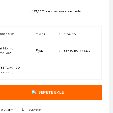
4.123,26 TL den başlayan taksitlerle!
oparlörler
Marka
MAGNAT
t Monitor
Fiyat
337,50 EUR + KDV
me 802
,86 TL (%4,00
 indirimi)
SEPETE EKLE
yat Alarmı
Tavsiye Et