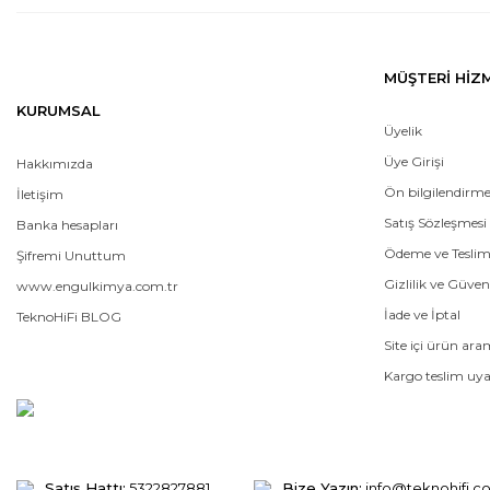
MÜŞTERİ HİZ
KURUMSAL
Üyelik
Üye Girişi
Hakkımızda
Ön bilgilendirm
İletişim
Satış Sözleşmesi
Banka hesapları
Ödeme ve Tesli
Şifremi Unuttum
Gizlilik ve Güven
www.engulkimya.com.tr
İade ve İptal
TeknoHiFi BLOG
Site içi ürün ar
Kargo teslim uya
Satış Hattı:
5322827881
Bize Yazın:
info@teknohifi.c