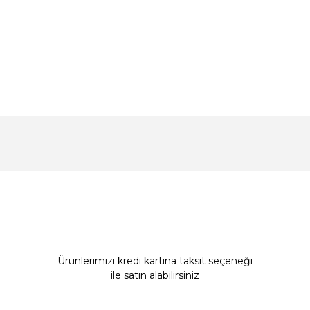
konularda yetersiz gördüğünüz noktaları öneri formunu kullanarak tarafım
Bu ürüne ilk yorumu siz yapın!
Yorum Yaz
Ürünlerimizi kredi kartına taksit seçeneği
ile satın alabilirsiniz