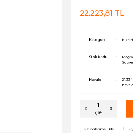
22.223,81 TL
Kategori
Kule H
Stok Kodu
Magna
Supre
Havale
21.334
havale
Çift
Fi