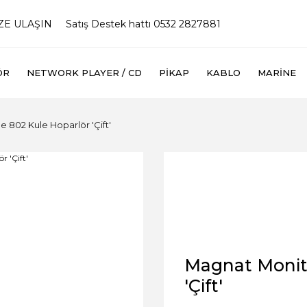
İZE ULAŞIN
Satış Destek hattı 0532 2827881
ÖR
NETWORK PLAYER / CD
PIKAP
KABLO
MARINE
802 Kule Hoparlör 'Çift'
Magnat Monit
'Çift'