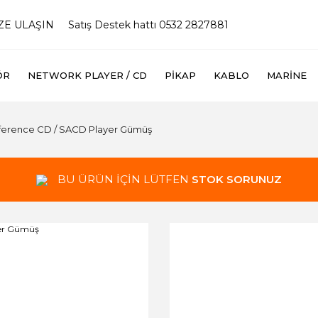
İZE ULAŞIN
Satış Destek hattı 0532 2827881
ÖR
NETWORK PLAYER / CD
PIKAP
KABLO
MARINE
ference CD / SACD Player Gümüş
BU ÜRÜN İÇİN LÜTFEN
STOK SORUNUZ