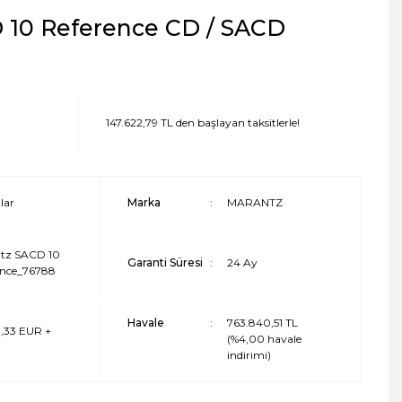
 10 Reference CD / SACD
147.622,79 TL den başlayan taksitlerle!
lar
Marka
MARANTZ
tz SACD 10
Garanti Süresi
24 Ay
ence_76788
Havale
763.840,51 TL
3,33 EUR +
(%4,00 havale
indirimi)