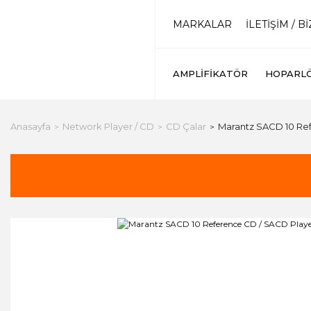
MARKALAR
İLETİŞİM / B
AMPLIFIKATÖR
HOPARL
Anasayfa
Network Player / CD
CD Çalar
Marantz SACD 10 Re