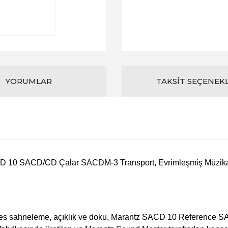
YORUMLAR
TAKSIT SEÇENEK
 10 SACD/CD Çalar SACDM-3 Transport, Evrimleşmiş Müzikal Ma
y, ses sahneleme, açıklık ve doku, Marantz SACD 10 Reference S