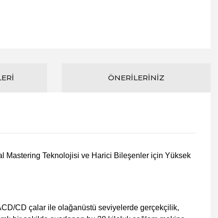
LERI
ÖNERILERINIZ
stering Teknolojisi ve Harici Bileşenler için Yüksek
ACD/CD çalar ile olağanüstü seviyelerde gerçekçilik,