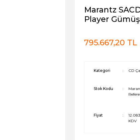
Marantz SACD
Player Gümüş
795.667,20 TL
Kategori
CD Ça
Stok Kodu
Maran
Refer
Fiyat
12.08
KDV