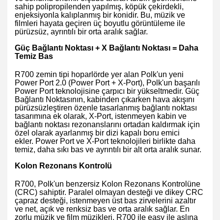
sahip polipropilenden yapılmış, köpük çekirdekli,
enjeksiyonla kalıplanmış bir konidir. Bu, müzik ve
filmleri hayata geçiren üç boyutlu görüntüleme ile
pürüzsüz, ayrıntılı bir orta aralık sağlar.
Güç Bağlantı Noktası + X Bağlantı Noktası = Daha
Temiz Bas
R700 zemin tipi hoparlörde yer alan Polk'un yeni
Power Port 2.0 (Power Port + X-Port), Polk'un başarılı
Power Port teknolojisine çarpıcı bir yükseltmedir. Güç
Bağlantı Noktasının, kabinden çıkarken hava akışını
pürüzsüzleştiren özenle tasarlanmış bağlantı noktası
tasarımına ek olarak, X-Port, istenmeyen kabin ve
bağlantı noktası rezonanslarını ortadan kaldırmak için
özel olarak ayarlanmış bir dizi kapalı boru emici
ekler. Power Port ve X-Port teknolojileri birlikte daha
temiz, daha sıkı bas ve ayrıntılı bir alt orta aralık sunar.
Kolon Rezonans Kontrolü
R700, Polk'un benzersiz Kolon Rezonans Kontrolüne
(CRC) sahiptir. Paralel olmayan desteği ve dikey CRC
çapraz desteği, istenmeyen üst bas zirvelerini azaltır
ve net, açık ve renksiz bas ve orta aralık sağlar. En
zorlu müzik ve film müzikleri, R700 ile easy ile aslına