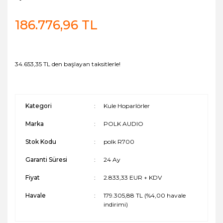
186.776,96 TL
34.653,35 TL den başlayan taksitlerle!
Kategori
Kule Hoparlörler
Marka
POLK AUDIO
Stok Kodu
polk R700
Garanti Süresi
24 Ay
Fiyat
2.833,33 EUR + KDV
Havale
179.305,88 TL (%4,00 havale
indirimi)