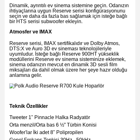
Dinamik, ayrıntılı ev sinema sistemine geçin. Odanızın
ihtiyaçlarına uygun Reserve serisi konfigürasyonunu
seçin ve daha da fazla bas sağlamak için isteğe bağlı
bir HTS serisi subwoofer ekleyin.
Atmosfer ve IMAX
Reserve serisi, IMAX sertifikalıdır ve Dolby Atmos,
DTS:X ve Auro 3D ev sineması teknolojileriyle
uyumludur. İsteğe bağlı Reserve 900HT yükseklik
modüllerini Reserve ev sinema sisteminize eklemek,
sinema odanızın mevcut en dinamik 3D sesli film
miksajları da dahil olmak üzere her şeye hazır olduğu
anlamına gelir.
Teknik Özellikler
Tweeter 1" Pinnacle Halka Radyatör
Orta menzil/Orta bas 6 ½” Türbin Konisi
Woofer'lar İki adet 8" Polipropilen
Genel Frekans Tepkisi 30Hz - 50kHz