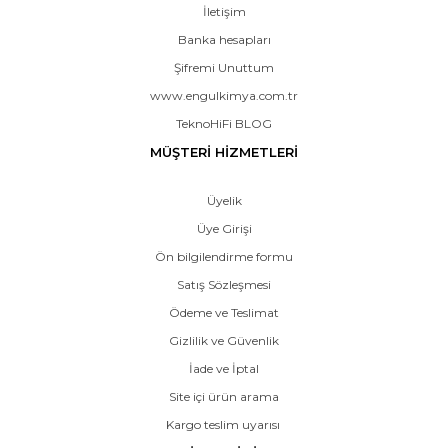
İletişim
Banka hesapları
Şifremi Unuttum
www.engulkimya.com.tr
TeknoHiFi BLOG
MÜŞTERİ HİZMETLERİ
Üyelik
Üye Girişi
Ön bilgilendirme formu
Satış Sözleşmesi
Ödeme ve Teslimat
Gizlilik ve Güvenlik
İade ve İptal
Site içi ürün arama
Kargo teslim uyarısı