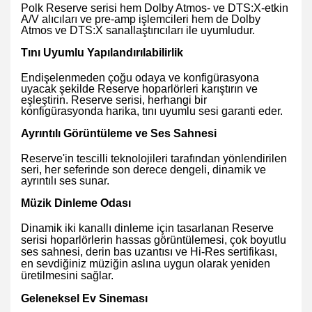
Polk Reserve serisi hem Dolby Atmos- ve DTS:X-etkin
A/V alıcıları ve pre-amp işlemcileri hem de Dolby
Atmos ve DTS:X sanallaştırıcıları ile uyumludur.
Tını Uyumlu Yapılandırılabilirlik
Endişelenmeden çoğu odaya ve konfigürasyona
uyacak şekilde Reserve hoparlörleri karıştırın ve
eşleştirin. Reserve serisi, herhangi bir
konfigürasyonda harika, tını uyumlu sesi garanti eder.
Ayrıntılı Görüntüleme ve Ses Sahnesi
Reserve'in tescilli teknolojileri tarafından yönlendirilen
seri, her seferinde son derece dengeli, dinamik ve
ayrıntılı ses sunar.
Müzik Dinleme Odası
Dinamik iki kanallı dinleme için tasarlanan Reserve
serisi hoparlörlerin hassas görüntülemesi, çok boyutlu
ses sahnesi, derin bas uzantısı ve Hi-Res sertifikası,
en sevdiğiniz müziğin aslına uygun olarak yeniden
üretilmesini sağlar.
Geleneksel Ev Sineması