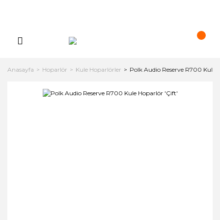
Anasayfa
Hoparlör
Kule Hoparlörler
Polk Audio Reserve R700 Kule Ho