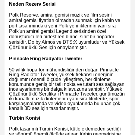
Neden Rezerv Serisi
Polk Reserve, amiral gemisi müzik ve film sesini
amiral gemisi fiyatları olmadan sunmak için kabin ve
port tasarımındaki yeni Polk yeniliklerinin yanı sıra
Polk'un amiral gemisi Legend serisinden özel
dönüştürücüleri birleştiren birinci sınıf bir hoparlör
serisidir. Dolby Atmos ve DTS:X uyumludur ve Yüksek
Çözünürlüklü Ses için onaylanmıştır.
Pinnacle Ring Radyatör Tweeter
50 yıllık hoparlör mühendisliğinden doğan Pinnacle
Ring Radiator Tweeter, yüksek frekanslı enerjinin
dağılımını önemli ölçüde iyileştiren, her dinleme
konumunda geniş bir tatlı nokta ve tutarlı ses sağlayan
ince ayarlanmış bir dalga kılavuzuna sahiptir. Yüksek
Çözünürlüklü Sertifikalı Pinnacle Tweeter, günümüzün
iki kanallı müzik dinlemenin yanı sıra filmlerde, spor
karşılaşmalarında ve video oyunlarında bulunan çok
kanallı 3D ses için tasarlanmıştır.
Türbin Konisi
Polk tasarımlı Türbin Konisi, kütle eklemeden sertliği
ve sönümü önemli ölçüde artıran türbin geometrisine