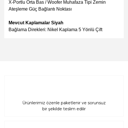
X-Portlu Orta Bas / Woofer Muhafaza Tipi Zemin
Ateşleme Güç Bağlantı Noktası
Mevcut Kaplamalar Siyah
Bağlama Direkleri: Nikel Kaplama 5 Yönlü Çift
Bu ürünün fiyat bilgisi, resim, ürün açıklamalarında ve
diğer konularda yetersiz gördüğünüz noktaları öneri
Bu ürüne ilk yorumu siz yapın!
formunu kullanarak tarafımıza iletebilirsiniz.
Görüş ve önerileriniz için teşekkür ederiz.
Yorum Yaz
Ürün resmi kalitesiz, bozuk veya görüntülenemiyor.
Ürün açıklamasında eksik bilgiler bulunuyor.
Ürün bilgilerinde hatalar bulunuyor.
Ürün fiyatı diğer sitelerden daha pahalı.
Bu ürüne benzer farklı alternatifler olmalı.
Ürünlerimiz özenle paketlenir ve sorunsuz
bir şekilde teslim edilir