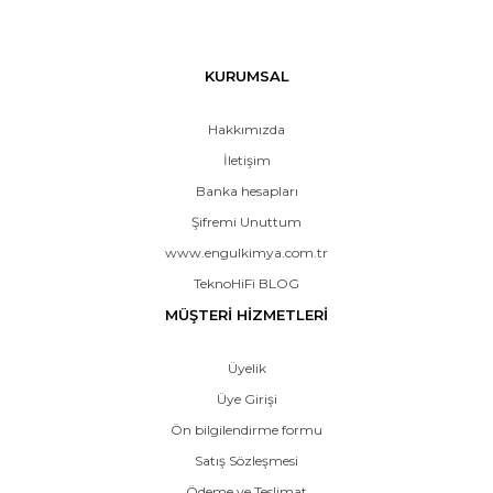
KURUMSAL
Hakkımızda
İletişim
Banka hesapları
Şifremi Unuttum
www.engulkimya.com.tr
TeknoHiFi BLOG
MÜŞTERİ HİZMETLERİ
Üyelik
Üye Girişi
Ön bilgilendirme formu
Satış Sözleşmesi
Ödeme ve Teslimat