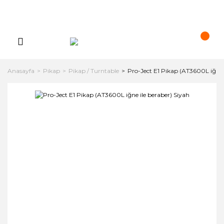
Anasayfa
Pikap
Pikap / Turntable
Pro-Ject E1 Pikap (AT3600L iğne 