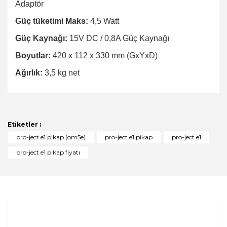
Adaptör
Güç tüketimi Maks:
4,5 Watt
Güç Kaynağı:
15V DC / 0,8A Güç Kaynağı
Boyutlar:
420 x 112 x 330 mm (GxYxD)
Ağırlık:
3,5 kg net
Bu ürünün fiyat bilgisi, resim, ürün açıklamalarında ve
diğer konularda yetersiz gördüğünüz noktaları öneri
Bu ürüne ilk yorumu siz yapın!
formunu kullanarak tarafımıza iletebilirsiniz.
Görüş ve önerileriniz için teşekkür ederiz.
Etiketler :
Yorum Yaz
pro-ject e1 pikap (om5e)
pro-ject e1 pikap
pro-ject e1
Ürün resmi kalitesiz, bozuk veya görüntülenemiyor.
pro-ject e1 pikap fiyatı
Ürün açıklamasında eksik bilgiler bulunuyor.
Ürün bilgilerinde hatalar bulunuyor.
Ürün fiyatı diğer sitelerden daha pahalı.
Bu ürüne benzer farklı alternatifler olmalı.