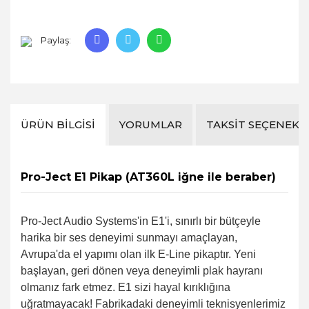
Paylaş:
ÜRÜN BILGISI
YORUMLAR
TAKSIT SEÇENEKL
Pro-Ject E1 Pikap (AT360L iğne ile beraber)
Pro-Ject Audio Systems'in E1'i, sınırlı bir bütçeyle
harika bir ses deneyimi sunmayı amaçlayan,
Avrupa'da el yapımı olan ilk E-Line pikaptır. Yeni
başlayan, geri dönen veya deneyimli plak hayranı
olmanız fark etmez. E1 sizi hayal kırıklığına
uğratmayacak! Fabrikadaki deneyimli teknisyenlerimiz