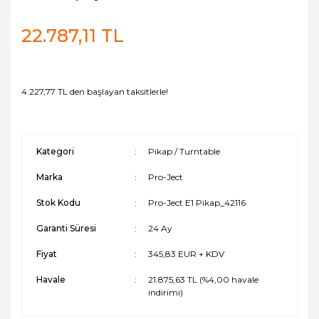
22.787,11 TL
4.227,77 TL den başlayan taksitlerle!
Kategori
Pikap / Turntable
Marka
Pro-Ject
Stok Kodu
Pro-Ject E1 Pikap_42116
Garanti Süresi
24 Ay
Fiyat
345,83 EUR + KDV
Havale
21.875,63 TL (%4,00 havale
indirimi)