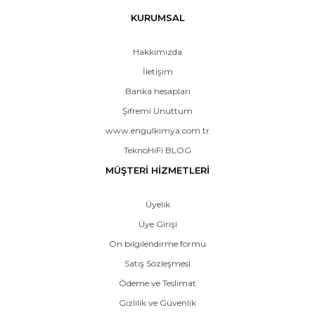
KURUMSAL
Hakkımızda
İletişim
Banka hesapları
Şifremi Unuttum
www.engulkimya.com.tr
TeknoHiFi BLOG
MÜŞTERİ HİZMETLERİ
Üyelik
Üye Girişi
Ön bilgilendirme formu
Satış Sözleşmesi
Ödeme ve Teslimat
Gizlilik ve Güvenlik