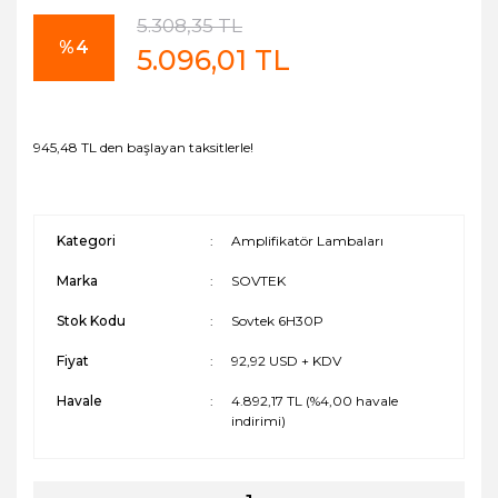
5.308,35 TL
%4
5.096,01 TL
945,48 TL den başlayan taksitlerle!
Kategori
Amplifikatör Lambaları
Marka
SOVTEK
Stok Kodu
Sovtek 6H30P
Fiyat
92,92 USD + KDV
Havale
4.892,17 TL (%4,00 havale
indirimi)