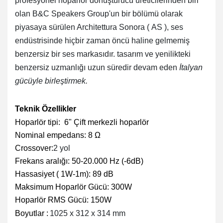
profesyonel hoparlör dönüştürücü üreticilerinden biri
olan
B&C Speakers Group'un
bir bölümü olarak
piyasaya sürülen Architettura Sonora (
AS
), ses
endüstrisinde hiçbir zaman öncü haline gelmemiş
benzersiz bir ses markasıdır. tasarım ve yenilikteki
benzersiz uzmanlığı uzun süredir devam eden
İtalyan
gücüyle birleştirmek.
Teknik Özellikler
Hoparlör tipi: 6" Çift merkezli hoparlör
Nominal empedans: 8 Ω
Crossover:
2 yol
Frekans aralığı: 50-20.000 Hz (-6dB)
Hassasiyet ( 1W-1m): 89 dB
Maksimum Hoparlör Gücü: 300W
Hoparlör RMS Gücü: 150W
Boyutlar :
1025 x 312 x 314 mm