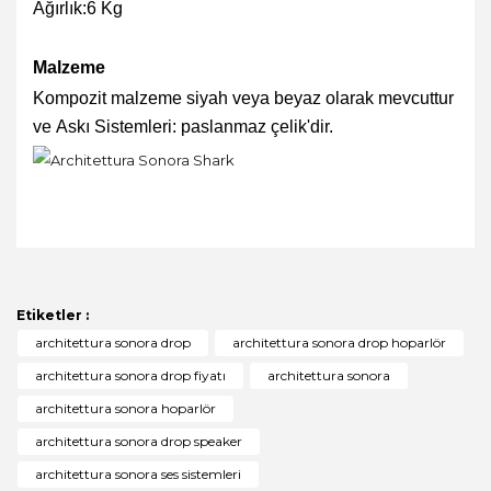
Ağırlık:6 Kg
Malzeme
Kompozit malzeme siyah veya beyaz olarak mevcuttur
ve
Askı Sistemleri: paslanmaz çelik'dir.
Bu ürünün fiyat bilgisi, resim, ürün açıklamalarında ve
diğer konularda yetersiz gördüğünüz noktaları öneri
Bu ürüne ilk yorumu siz yapın!
formunu kullanarak tarafımıza iletebilirsiniz.
Görüş ve önerileriniz için teşekkür ederiz.
Etiketler :
Yorum Yaz
architettura sonora drop
architettura sonora drop hoparlör
Ürün resmi kalitesiz, bozuk veya görüntülenemiyor.
architettura sonora drop fiyatı
architettura sonora
Ürün açıklamasında eksik bilgiler bulunuyor.
architettura sonora hoparlör
Ürün bilgilerinde hatalar bulunuyor.
architettura sonora drop speaker
Ürün fiyatı diğer sitelerden daha pahalı.
architettura sonora ses sistemleri
Bu ürüne benzer farklı alternatifler olmalı.