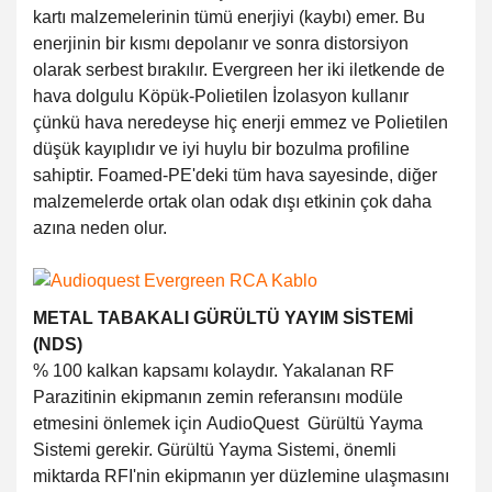
kartı malzemelerinin tümü enerjiyi (kaybı) emer. Bu
enerjinin bir kısmı depolanır ve sonra distorsiyon
olarak serbest bırakılır. Evergreen her iki iletkende de
hava dolgulu Köpük-Polietilen İzolasyon kullanır
çünkü hava neredeyse hiç enerji emmez ve Polietilen
düşük kayıplıdır ve iyi huylu bir bozulma profiline
sahiptir. Foamed-PE'deki tüm hava sayesinde, diğer
malzemelerde ortak olan odak dışı etkinin çok daha
azına neden olur.
METAL TABAKALI GÜRÜLTÜ YAYIM SİSTEMİ
(NDS)
% 100 kalkan kapsamı kolaydır. Yakalanan RF
Parazitinin ekipmanın zemin referansını modüle
etmesini önlemek için
AudioQuest
Gürültü Yayma
Sistemi gerekir. Gürültü Yayma Sistemi, önemli
miktarda RFI'nin ekipmanın yer düzlemine ulaşmasını