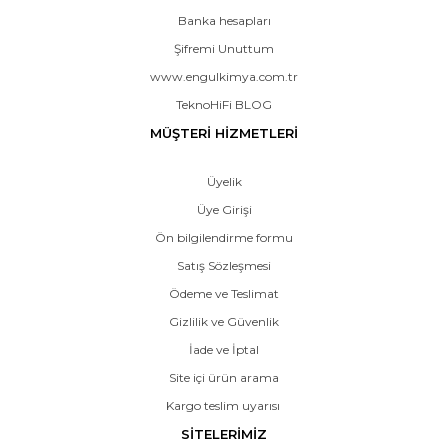
Banka hesapları
Şifremi Unuttum
www.engulkimya.com.tr
TeknoHiFi BLOG
MÜŞTERİ HİZMETLERİ
Üyelik
Üye Girişi
Ön bilgilendirme formu
Satış Sözleşmesi
Ödeme ve Teslimat
Gizlilik ve Güvenlik
İade ve İptal
Site içi ürün arama
Kargo teslim uyarısı
SİTELERİMİZ