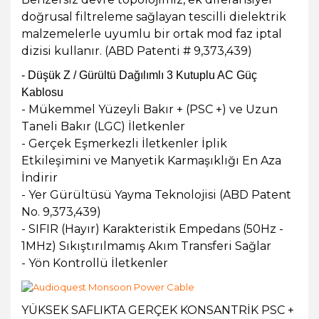
doğrusal filtreleme sağlayan tescilli dielektrik
malzemelerle uyumlu bir ortak mod faz iptal
dizisi kullanır. (ABD Patenti # 9,373,439)
- Düşük Z / Gürültü Dağılımlı 3 Kutuplu AC Güç
Kablosu
- Mükemmel Yüzeyli Bakır + (PSC +) ve Uzun
Taneli Bakır (LGC) İletkenler
- Gerçek Eşmerkezli İletkenler İplik
Etkileşimini ve Manyetik Karmaşıklığı En Aza
İndirir
- Yer Gürültüsü Yayma Teknolojisi (ABD Patent
No. 9,373,439)
- SIFIR (Hayır) Karakteristik Empedans (50Hz -
1MHz) Sıkıştırılmamış Akım Transferi Sağlar
- Yön Kontrollü İletkenler
YÜKSEK SAFLIKTA GERÇEK KONSANTRİK PSC +