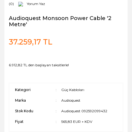
(0)
Yorum Yaz
Audioquest Monsoon Power Cable '2
Metre'
37.259,17 TL
6.912,82 TL den başlayan taksitlerle!
Kategori
Güç Kabloları
Marka
Audioquest
Stok Kodu
Audioquest 092592099432
Fiyat
565,83 EUR + KDV