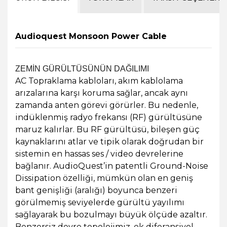
Audioquest Monsoon Power Cable
ZEMİN GÜRÜLTÜSÜNÜN DAĞILIMI
AC Topraklama kabloları, akım kablolama
arızalarına karşı koruma sağlar, ancak aynı
zamanda anten görevi görürler. Bu nedenle,
indüklenmiş radyo frekansı (RF) gürültüsüne
maruz kalırlar. Bu RF gürültüsü, bileşen güç
kaynaklarını atlar ve tipik olarak doğrudan bir
sistemin en hassas ses / video devrelerine
bağlanır. AudioQuest’in patentli Ground-Noise
Dissipation özelliği, mümkün olan en geniş
bant genişliği (aralığı) boyunca benzeri
görülmemiş seviyelerde gürültü yayılımı
sağlayarak bu bozulmayı büyük ölçüde azaltır.
Benzersiz devre topolojimiz, ek diferansiyel