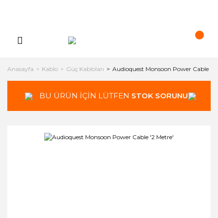
Anasayfa
Kablo
Güç Kabloları
Audioquest Monsoon Power Cable '2 
BU ÜRÜN İÇİN LÜTFEN
STOK SORUNUZ