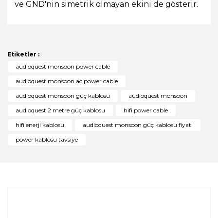
ve GND'nin simetrik olmayan ekini de gösterir.
Bu ürünün fiyat bilgisi, resim, ürün açıklamalarında ve
diğer konularda yetersiz gördüğünüz noktaları öneri
Bu ürüne ilk yorumu siz yapın!
formunu kullanarak tarafımıza iletebilirsiniz.
Görüş ve önerileriniz için teşekkür ederiz.
Etiketler :
Yorum Yaz
audioquest monsoon power cable
Ürün resmi kalitesiz, bozuk veya görüntülenemiyor.
audioquest monsoon ac power cable
Ürün açıklamasında eksik bilgiler bulunuyor.
audioquest monsoon güç kablosu
audioquest monsoon
Ürün bilgilerinde hatalar bulunuyor.
audioquest 2 metre güç kablosu
hifi power cable
Ürün fiyatı diğer sitelerden daha pahalı.
hifi enerji kablosu
audioquest monsoon güç kablosu fiyatı
Bu ürüne benzer farklı alternatifler olmalı.
power kablosu tavsiye
Gönder