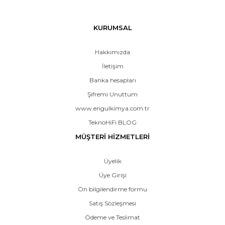
KURUMSAL
Hakkımızda
İletişim
Banka hesapları
Şifremi Unuttum
www.engulkimya.com.tr
TeknoHiFi BLOG
MÜŞTERİ HİZMETLERİ
Üyelik
Üye Girişi
Ön bilgilendirme formu
Satış Sözleşmesi
Ödeme ve Teslimat