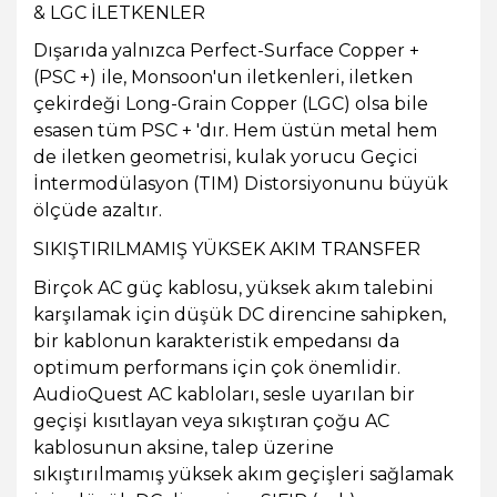
& LGC İLETKENLER
Dışarıda yalnızca Perfect-Surface Copper +
(PSC +) ile, Monsoon'un iletkenleri, iletken
çekirdeği Long-Grain Copper (LGC) olsa bile
esasen tüm PSC + 'dır. Hem üstün metal hem
de iletken geometrisi, kulak yorucu Geçici
İntermodülasyon (TIM) Distorsiyonunu büyük
ölçüde azaltır.
SIKIŞTIRILMAMIŞ YÜKSEK AKIM TRANSFER
Birçok AC güç kablosu, yüksek akım talebini
karşılamak için düşük DC direncine sahipken,
bir kablonun karakteristik empedansı da
optimum performans için çok önemlidir.
AudioQuest AC kabloları, sesle uyarılan bir
geçişi kısıtlayan veya sıkıştıran çoğu AC
kablosunun aksine, talep üzerine
sıkıştırılmamış yüksek akım geçişleri sağlamak