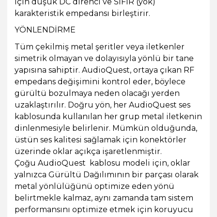
için düşük DC direnci ve SIFIR (yok)
karakteristik empedansı birleştirir.
YÖNLENDİRME
Tüm çekilmiş metal şeritler veya iletkenler
simetrik olmayan ve dolayısıyla yönlü bir tane
yapısına sahiptir. AudioQuest, ortaya çıkan RF
empedans değişimini kontrol eder, böylece
gürültü bozulmaya neden olacağı yerden
uzaklaştırılır. Doğru yön, her AudioQuest ses
kablosunda kullanılan her grup metal iletkenin
dinlenmesiyle belirlenir. Mümkün olduğunda,
üstün ses kalitesi sağlamak için konektörler
üzerinde oklar açıkça işaretlenmiştir.
Çoğu AudioQuest kablosu modeli için, oklar
yalnızca Gürültü Dağılımının bir parçası olarak
metal yönlülüğünü optimize eden yönü
belirtmekle kalmaz, aynı zamanda tam sistem
performansını optimize etmek için koruyucu