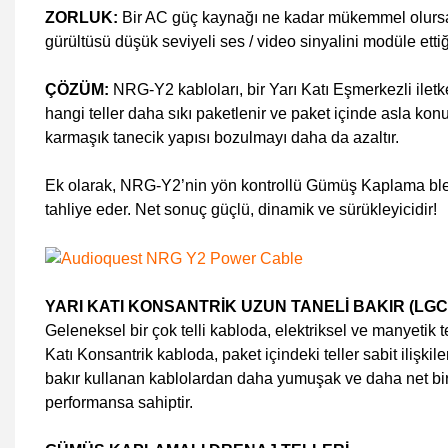
ZORLUK:
Bir AC güç kaynağı ne kadar mükemmel olursa o
gürültüsü düşük seviyeli ses / video sinyalini modüle et
ÇÖZÜM:
NRG-Y2 kabloları, bir Yarı Katı Eşmerkezli ilet
hangi teller daha sıkı paketlenir ve paket içinde asla kon
karmaşık tanecik yapısı bozulmayı daha da azaltır.
Ek olarak, NRG-Y2’nin yön kontrollü Gümüş Kaplama blendaj
tahliye eder. Net sonuç güçlü, dinamik ve sürükleyicidir!
YARI KATI KONSANTRİK UZUN TANELİ BAKIR (LGC
Geleneksel bir çok telli kabloda, elektriksel ve manyetik t
Katı Konsantrik kabloda, paket içindeki teller sabit iliş
bakır kullanan kablolardan daha yumuşak ve daha net bir 
performansa sahiptir.