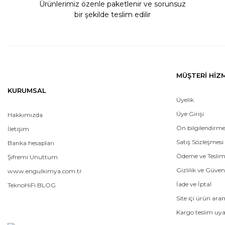
Ürünlerimiz özenle paketlenir ve sorunsuz
bir şekilde teslim edilir
MÜŞTERİ HİZ
KURUMSAL
Üyelik
Üye Girişi
Hakkımızda
Ön bilgilendirm
İletişim
Satış Sözleşmesi
Banka hesapları
Ödeme ve Tesli
Şifremi Unuttum
Gizlilik ve Güven
www.engulkimya.com.tr
İade ve İptal
TeknoHiFi BLOG
Site içi ürün ar
Kargo teslim uya