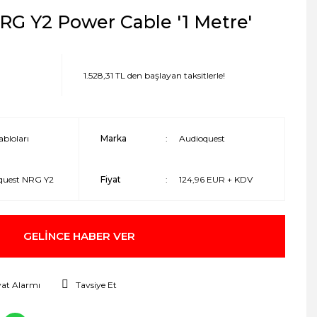
G Y2 Power Cable '1 Metre'
1.528,31 TL den başlayan taksitlerle!
bloları
Marka
Audioquest
quest NRG Y2
Fiyat
124,96 EUR + KDV
GELİNCE HABER VER
yat Alarmı
Tavsiye Et