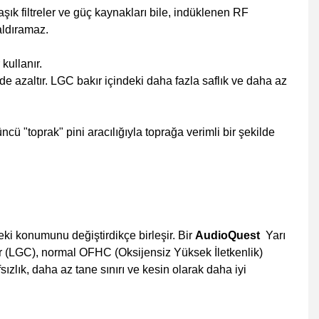
k filtreler ve güç kaynakları bile, indüklenen RF
aldıramaz.
kullanır.
de azaltır. LGC bakır içindeki daha fazla saflık ve daha az
 "toprak" pini aracılığıyla toprağa verimli bir şekilde
deki konumunu değiştirdikçe birleşir. Bir
AudioQuest
Yarı
kır (LGC), normal OFHC (Oksijensiz Yüksek İletkenlik)
lık, daha az tane sınırı ve kesin olarak daha iyi