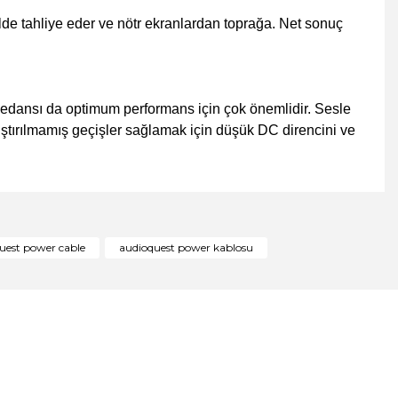
ilde tahliye eder ve nötr ekranlardan toprağa. Net sonuç
pedansı da optimum performans için çok önemlidir. Sesle
kıştırılmamış geçişler sağlamak için düşük DC direncini ve
ıza iletebilirsiniz.
uest power cable
audioquest power kablosu