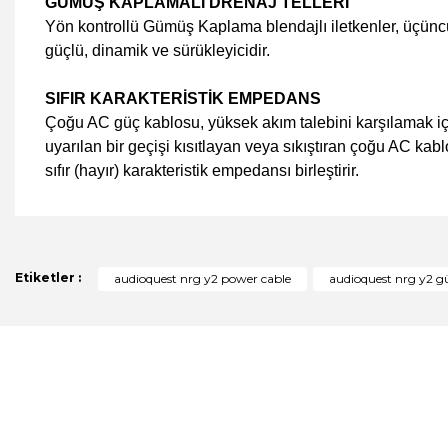
GÜMÜŞ KAPLAMALI DRENAJ TELLERİ
Yön kontrollü Gümüş Kaplama blendajlı iletkenler, üçüncü 
güçlü, dinamik ve sürükleyicidir.
SIFIR KARAKTERİSTİK EMPEDANS
Çoğu AC güç kablosu, yüksek akım talebini karşılamak iç
uyarılan bir geçişi kısıtlayan veya sıkıştıran çoğu AC ka
sıfır (hayır) karakteristik empedansı birleştirir.
Bu ürünün fiyat bilgisi, resim, ürün açıklamalarında ve diğer 
Görüş ve önerileriniz için teşekkür ederiz.
Ürün resmi kalitesiz, bozuk veya görüntülenemiyor.
Etiketler :
audioquest nrg y2 power cable
audioquest nrg y2 g
Ürün açıklamasında eksik bilgiler bulunuyor.
Ürün bilgilerinde hatalar bulunuyor.
Ürün fiyatı diğer sitelerden daha pahalı.
Bu ürüne benzer farklı alternatifler olmalı.