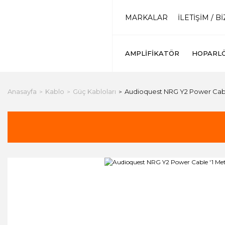
MARKALAR
İLETİŞİM / B
AMPLIFIKATÖR
HOPARL
Anasayfa
Kablo
Güç Kabloları
Audioquest NRG Y2 Power Cabl