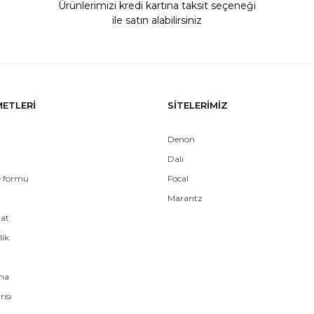
Ürünlerimizi kredi kartına taksit seçeneği
ile satın alabilirsiniz
Gönder
METLERİ
SİTELERİMİZ
Denon
Dali
e formu
Focal
Marantz
mat
lik
ama
rısı