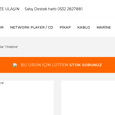
İZE ULAŞIN
Satış Destek hattı 0532 2827881
ÖR
NETWORK PLAYER / CD
PIKAP
KABLO
MARINE
e '1 Metre'
BU ÜRÜN İÇİN LÜTFEN
STOK SORUNUZ