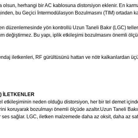
lsun, herhangi bir AC kablosuna distorsiyon eklenir. En karmaşı
tiğinden, bu Geçici İntermodülasyon Bozulmasını (TIM) ortadan k
ken düzenlemesinde yön kontrollü Uzun Taneli Bakır (LGC) teller 
um değiştirmez. Bu yapı, iplik etkileşimi bozulmasını önemli ölçü
 iletkenleri, RF gürültüsünü hattan ve nötr kalkanlardan üçüncü
) İLETKENLER
el etkileşiminin neden olduğu distorsiyon, her bir tel demet için
kilerini koruyarak bozulmayı önemli ölçüde azaltır.Uzun Taneli Ba
ses sağlar. LGC, iletken malzemede daha az oksit, daha az safsız