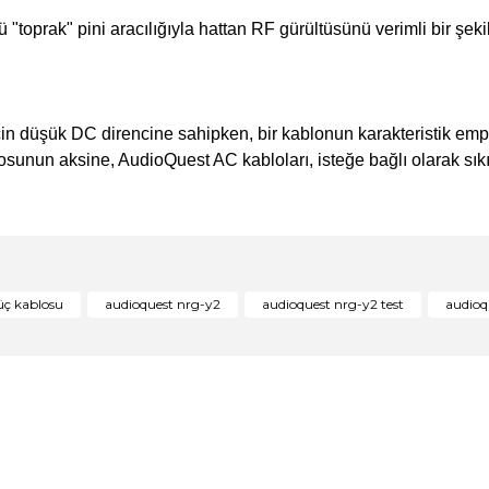
"toprak" pini aracılığıyla hattan RF gürültüsünü verimli bir şek
in düşük DC direncine sahipken, bir kablonun karakteristik em
blosunun aksine, AudioQuest AC kabloları, isteğe bağlı olarak sı
konularda yetersiz gördüğünüz noktaları öneri formunu kullanarak tarafım
Bu ürüne ilk yorumu siz yapın!
üç kablosu
audioquest nrg-y2
audioquest nrg-y2 test
audioq
Yorum Yaz