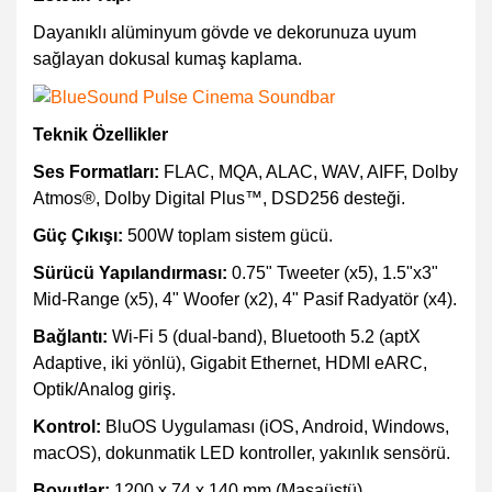
Dayanıklı alüminyum gövde ve dekorunuza uyum
sağlayan dokusal kumaş kaplama.
Teknik Özellikler
Ses Formatları:
FLAC, MQA, ALAC, WAV, AIFF, Dolby
Atmos®, Dolby Digital Plus™, DSD256 desteği.
Güç Çıkışı:
500W toplam sistem gücü.
Sürücü Yapılandırması:
0.75" Tweeter (x5), 1.5"x3"
Mid-Range (x5), 4" Woofer (x2), 4" Pasif Radyatör (x4).
Bağlantı:
Wi-Fi 5 (dual-band), Bluetooth 5.2 (aptX
Adaptive, iki yönlü), Gigabit Ethernet, HDMI eARC,
Optik/Analog giriş.
Kontrol:
BluOS Uygulaması (iOS, Android, Windows,
macOS), dokunmatik LED kontroller, yakınlık sensörü.
Boyutlar:
1200 x 74 x 140 mm (Masaüstü).