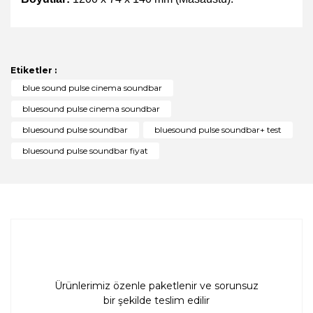
Bu ürünün fiyat bilgisi, resim, ürün açıklamalarında ve
diğer konularda yetersiz gördüğünüz noktaları öneri
Bu ürüne ilk yorumu siz yapın!
formunu kullanarak tarafımıza iletebilirsiniz.
Görüş ve önerileriniz için teşekkür ederiz.
Etiketler :
Yorum Yaz
blue sound pulse cinema soundbar
Ürün resmi kalitesiz, bozuk veya görüntülenemiyor.
bluesound pulse cinema soundbar
Ürün açıklamasında eksik bilgiler bulunuyor.
bluesound pulse soundbar
bluesound pulse soundbar+ test
Ürün bilgilerinde hatalar bulunuyor.
bluesound pulse soundbar fiyat
Ürün fiyatı diğer sitelerden daha pahalı.
Bu ürüne benzer farklı alternatifler olmalı.
Gönder
Ürünlerimiz özenle paketlenir ve sorunsuz
bir şekilde teslim edilir