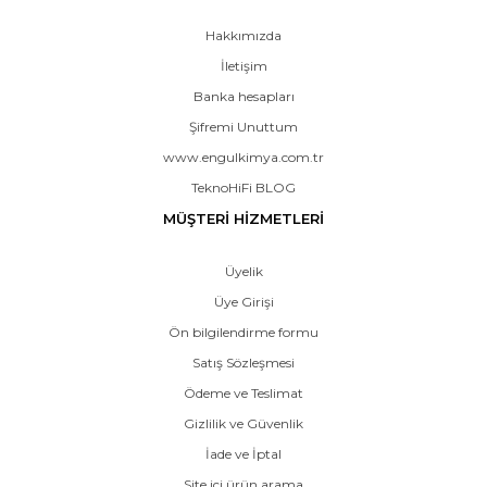
Hakkımızda
İletişim
Banka hesapları
Şifremi Unuttum
www.engulkimya.com.tr
TeknoHiFi BLOG
MÜŞTERİ HİZMETLERİ
Üyelik
Üye Girişi
Ön bilgilendirme formu
Satış Sözleşmesi
Ödeme ve Teslimat
Gizlilik ve Güvenlik
İade ve İptal
Site içi ürün arama