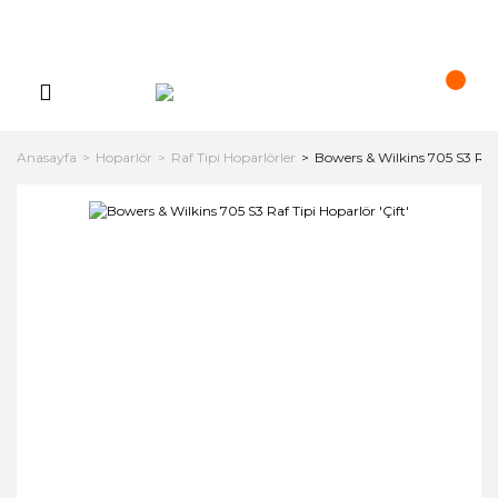
Anasayfa
Hoparlör
Raf Tipi Hoparlörler
Bowers & Wilkins 705 S3 Raf T