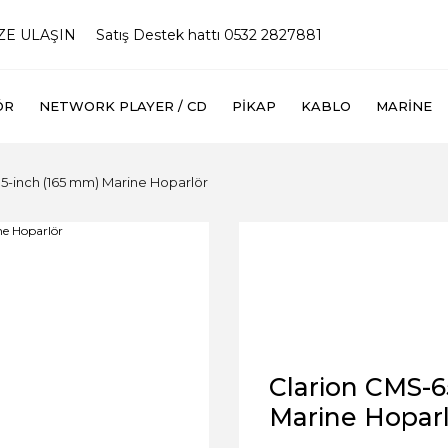
İZE ULAŞIN
Satış Destek hattı 0532 2827881
ÖR
NETWORK PLAYER / CD
PIKAP
KABLO
MARINE
5-inch (165 mm) Marine Hoparlör
Clarion CMS-6
Marine Hopar