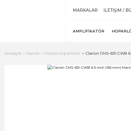
MARKALAR
İLETİŞİM / B
AMPLIFIKATÖR
HOPARL
Anasayfa
Marine
Marine Hoparlörler
Clarion CMS-651-CWB 6.