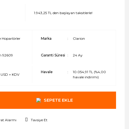
1.943,25 TL den başlayan taksitlerle!
 Hoparlörler
Marka
Clarion
on 92609
Garanti Süresi
24 Ay
Havale
10.054,91 TL (%4,00
3 USD + KDV
havale indirimi)
SEPETE EKLE
yat Alarmı
Tavsiye Et