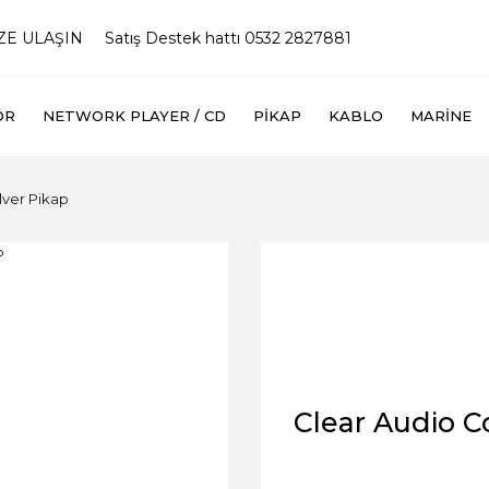
İZE ULAŞIN
Satış Destek hattı 0532 2827881
ÖR
NETWORK PLAYER / CD
PIKAP
KABLO
MARINE
lver Pikap
Clear Audio C