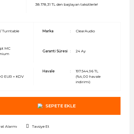
38.178,31 TL den başlayan taksitlerle!
/ Turntable
Marka
ClearAudio
pt MC
Garanti Süresi
24 Ay
inium
Havale
197.544,96 TL
,00 EUR + KDV
(%4,00 havale
indirimi)
SEPETE EKLE
yat Alarmı
Tavsiye Et