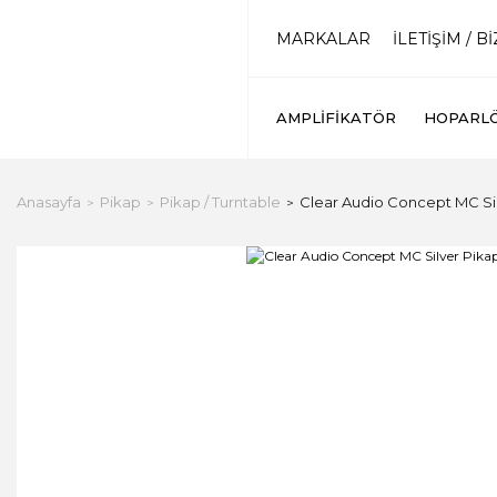
MARKALAR
İLETİŞİM / B
AMPLIFIKATÖR
HOPARL
Anasayfa
Pikap
Pikap / Turntable
Clear Audio Concept MC Si