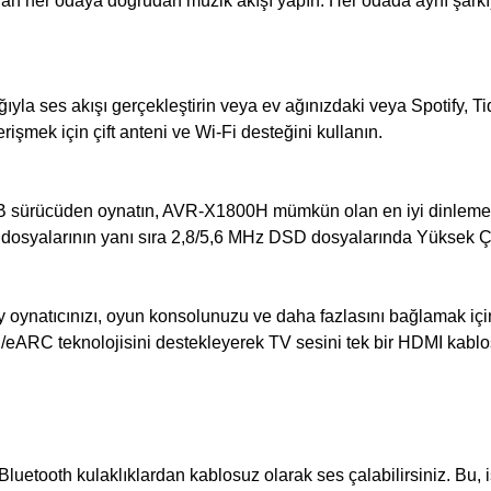
er odaya doğrudan müzik akışı yapın. Her odada aynı şarkıyı ve
ğıyla ses akışı gerçekleştirin veya ev ağınızdaki veya Spotify, T
rişmek için çift anteni ve Wi-Fi desteğini kullanın.
r USB sürücüden oynatın, AVR-X1800H mümkün olan en iyi dinlem
dosyalarının yanı sıra 2,8/5,6 MHz DSD dosyalarında Yüksek Çö
y oynatıcınızı, oyun konsolunuzu ve daha fazlasını bağlamak için 
ARC teknolojisini destekleyerek TV sesini tek bir HDMI kablos
etooth kulaklıklardan kablosuz olarak ses çalabilirsiniz. Bu, işi