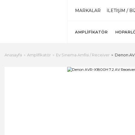
MARKALAR
İLETİŞİM / B
AMPLIFIKATÖR
HOPARL
Anasayfa
Amplifikatör
Ev Sinema Amfisi / Receiver
Denon AVR