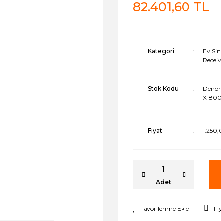
82.401,60 TL
Kategori
Ev Sin
Receiv
Stok Kodu
Denon
X180
Fiyat
1.250
Adet
Fi