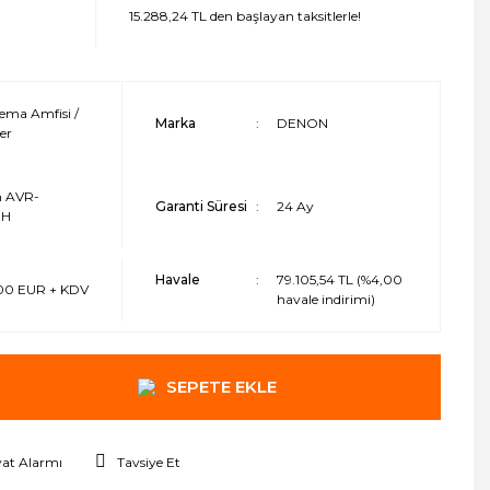
15.288,24 TL den başlayan taksitlerle!
ema Amfisi /
Marka
DENON
er
 AVR-
Garanti Süresi
24 Ay
0H
Havale
79.105,54 TL (%4,00
,00 EUR + KDV
havale indirimi)
SEPETE EKLE
yat Alarmı
Tavsiye Et