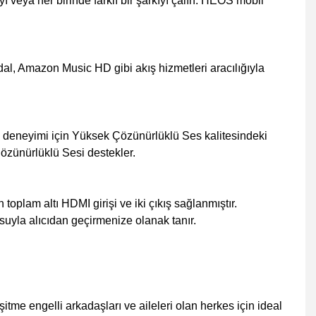
ya her birinde farklı bir şarkıyı çalın. HEOS mobil
idal, Amazon Music HD gibi akış hizmetleri aracılığıyla
e deneyimi için Yüksek Çözünürlüklü Ses kalitesindeki
zünürlüklü Sesi destekler.
toplam altı HDMI girişi ve iki çıkış sağlanmıştır.
uyla alıcıdan geçirmenize olanak tanır.
tme engelli arkadaşları ve aileleri olan herkes için ideal