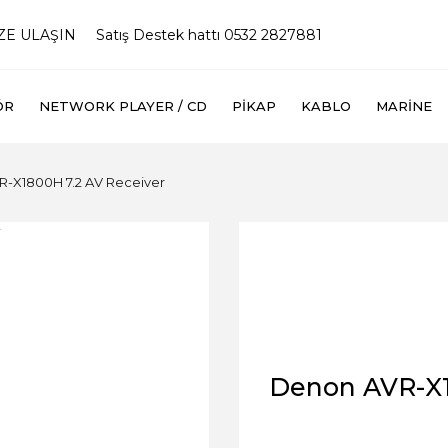
İZE ULAŞIN
Satış Destek hattı 0532 2827881
ÖR
NETWORK PLAYER / CD
PIKAP
KABLO
MARINE
-X1800H 7.2 AV Receiver
Denon AVR-X1