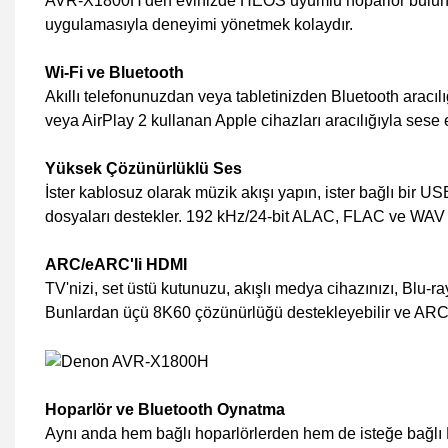
AVR-X1800H'den evinizde HEOS uyumlu hoparlör bulunan h
uygulamasıyla deneyimi yönetmek kolaydır.
Wi-Fi ve Bluetooth
Akıllı telefonunuzdan veya tabletinizden Bluetooth aracılı
veya AirPlay 2 kullanan Apple cihazları aracılığıyla sese e
Yüksek Çözünürlüklü Ses
İster kablosuz olarak müzik akışı yapın, ister bağlı bi
dosyaları destekler. 192 kHz/24-bit ALAC, FLAC ve WAV 
ARC/eARC'li HDMI
TV'nizi, set üstü kutunuzu, akışlı medya cihazınızı, Blu-ra
Bunlardan üçü 8K60 çözünürlüğü destekleyebilir ve ARC/e
Hoparlör ve Bluetooth Oynatma
Aynı anda hem bağlı hoparlörlerden hem de isteğe bağlı Blu