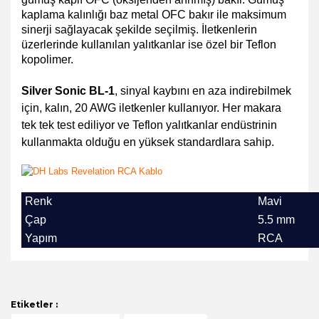
kaplama kalınlığı baz metal OFC bakır ile maksimum
sinerji sağlayacak şekilde seçilmiş. İletkenlerin
üzerlerinde kullanılan yalıtkanlar ise özel bir Teflon
kopolimer.
Silver Sonic BL-1
, sinyal kaybını en aza indirebilmek
için, kalın, 20 AWG iletkenler kullanıyor. Her makara
tek tek test ediliyor ve Teflon yalıtkanlar endüstrinin
kullanmakta olduğu en yüksek standardlara sahip.
Renk
Mavi
Çap
5.5 mm
Yapım
RCA
Bu ürünün fiyat bilgisi, resim, ürün açıklamalarında ve
diğer konularda yetersiz gördüğünüz noktaları öneri
Bu ürüne ilk yorumu siz yapın!
formunu kullanarak tarafımıza iletebilirsiniz.
Görüş ve önerileriniz için teşekkür ederiz.
Etiketler :