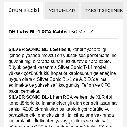
ÜRÜN BILGISI
YORUMLAR
TAKSIT SEÇENEKL
DH Labs BL-1 RCA Kablo
'1,50 Metre'
SILVER SONIC BL-1 Series II
, kendi fiyat aralığı
içinde piyasada mevcut en yüksek ses performansı ile
güvenilirliği birarada sunan üst düzey bir ara kablo.
Büyük beğeni kazanmış Silver Sonic T-14 model
yüksek çözünürlüklü hoparlör kablosunun geleneğine
uygun olarak, Silver Sonic BL-1 de A.B.D.'de imal
edilmekte ve yüksek saflıkta gümüş, Teflon ve OFC
bakır içermekte.
SILVER SONIC BL-1
hem RCA ve hem de XLR tipi
konektörlerle kullanıma elverişli olan dengeli tasarıma
sahip. %100 ekranlı olan bu kablo hiçbir gürültü ve
parazitten etkilenmeksizin dijital cihazların yakınında
kullanılabilir. İletkenleri yavaş çekilmiş ve üstü saf
gümüş kaplı OFC (oksijenden arınmış) bakır. Gümüş