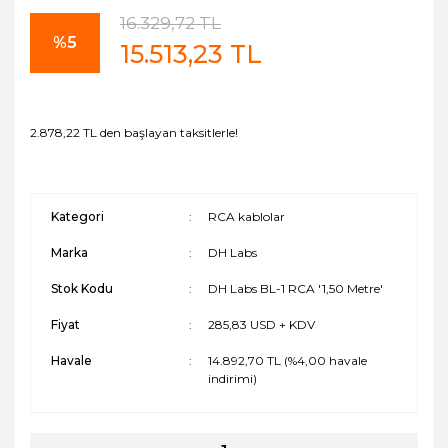
16.329,72 TL
%5
15.513,23 TL
2.878,22 TL den başlayan taksitlerle!
Kategori
RCA kablolar
Marka
DH Labs
Stok Kodu
DH Labs BL-1 RCA '1,50 Metre'
Fiyat
285,83 USD + KDV
Havale
14.892,70 TL (%4,00 havale
indirimi)