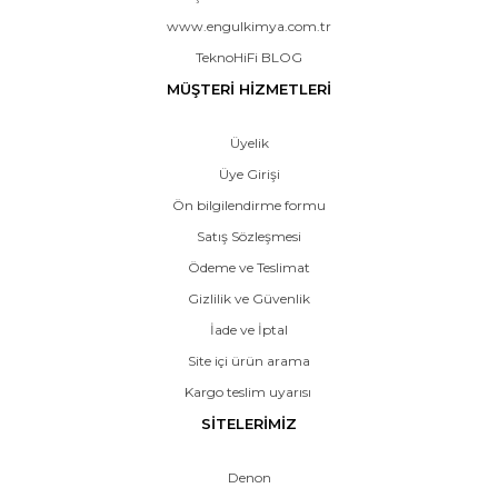
www.engulkimya.com.tr
TeknoHiFi BLOG
MÜŞTERİ HİZMETLERİ
Üyelik
Üye Girişi
Ön bilgilendirme formu
Satış Sözleşmesi
Ödeme ve Teslimat
Gizlilik ve Güvenlik
İade ve İptal
Site içi ürün arama
Kargo teslim uyarısı
SİTELERİMİZ
Denon