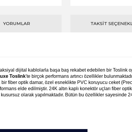
YORUMLAR
TAKSIT SEÇENEK
ksiyal dijital kablolarla başa baş rekabet edebilen bir Toslink 
uxe Toslink
'te birçok performans artırıcı özellikler bulunmaktadı
 bir fiber optik damar, özel esneklikte PVC koruyucu ceket (Prec
mans elde edilmiştir. 24K altın kaplı konektör uçları fiber opt
i kusursuz olarak yapılmaktadır. Bütün bu özellikler sayesinde 24 