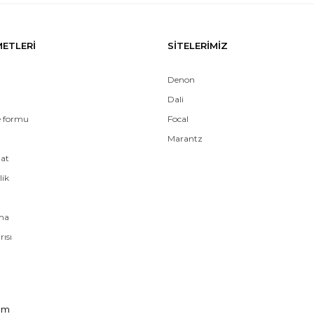
METLERİ
SİTELERİMİZ
Denon
Dali
e formu
Focal
Marantz
mat
lik
ama
rısı
om