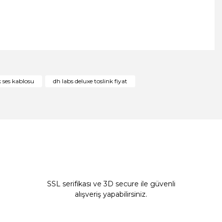
ıza iletebilirsiniz.
k ses kablosu
dh labs deluxe toslink fiyat
SSL serifikası ve 3D secure ile güvenli
alışveriş yapabilirsiniz.