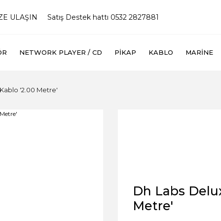
İZE ULAŞIN
Satış Destek hattı 0532 2827881
ÖR
NETWORK PLAYER / CD
PIKAP
KABLO
MARINE
Kablo '2.00 Metre'
Dh Labs Delux
Metre'