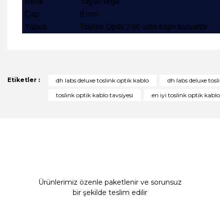
Renk
Siyah örgü
Çap
8 mm
Yapım
Toslink Optik
24K altın kaplı konektör
Bu ürünün fiyat bilgisi, resim, ürün açıklamalarında ve diğer 
Görüş ve önerileriniz için teşekkür ederiz.
Ürün resmi kalitesiz, bozuk veya görüntülenemiyor.
Etiketler :
dh labs deluxe toslink optik kablo
dh labs deluxe tosl
Ürün açıklamasında eksik bilgiler bulunuyor.
toslink optik kablo tavsiyesi
en iyi toslink optik kablo
Ürün bilgilerinde hatalar bulunuyor.
Ürün fiyatı diğer sitelerden daha pahalı.
Bu ürüne benzer farklı alternatifler olmalı.
Ürünlerimiz özenle paketlenir ve sorunsuz
bir şekilde teslim edilir