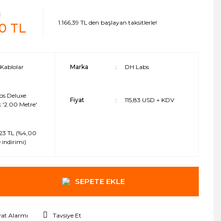
L
1.166,39 TL den başlayan taksitlerle!
70 TL
Kablolar
Marka
DH Labs
bs Deluxe
Fiyat
115,83 USD + KDV
k '2.00 Metre'
23 TL (%4,00
 indirimi)
SEPETE EKLE
yat Alarmı
Tavsiye Et