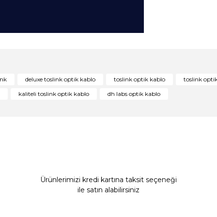
konularda yetersiz gördüğünüz noktaları öneri formunu kullanarak tarafım
Bu ürüne ilk yorumu siz yapın!
ink
deluxe toslink optik kablo
toslink optik kablo
toslink opti
Yorum Yaz
kaliteli toslink optik kablo
dh labs optik kablo
Ürünlerimizi kredi kartına taksit seçeneği
ile satın alabilirsiniz
Gönder