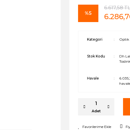
6.617,58 T
%5
6.286,
Kategori
Optik 
Stok Kodu
Dh La
Toslin
Havale
6.035,
havale
Adet
Fi