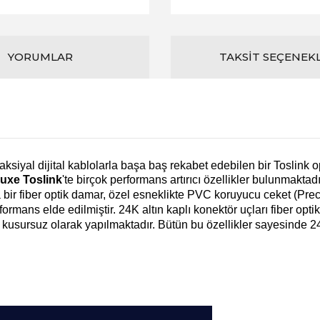
YORUMLAR
TAKSIT SEÇENEK
ksiyal dijital kablolarla başa baş rekabet edebilen bir Toslink 
uxe Toslink
'te birçok performans artırıcı özellikler bulunmaktadı
 bir fiber optik damar, özel esneklikte PVC koruyucu ceket (Prec
mans elde edilmiştir. 24K altın kaplı konektör uçları fiber opt
i kusursuz olarak yapılmaktadır. Bütün bu özellikler sayesinde 24 