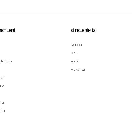
METLERİ
SİTELERİMİZ
Denon
Dali
e formu
Focal
Marantz
mat
lik
ama
rısı