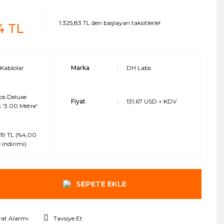
1.325,83 TL den başlayan taksitlerle!
4 TL
Kablolar
Marka
DH Labs
bs Deluxe
Fiyat
131,67 USD + KDV
k '3.00 Metre'
19 TL (%4,00
 indirimi)
SEPETE EKLE
yat Alarmı
Tavsiye Et