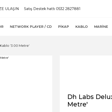
İZE ULAŞIN
Satış Destek hattı 0532 2827881
ÖR
NETWORK PLAYER / CD
PIKAP
KABLO
MARINE
Kablo '3.00 Metre'
Dh Labs Delux
Metre'