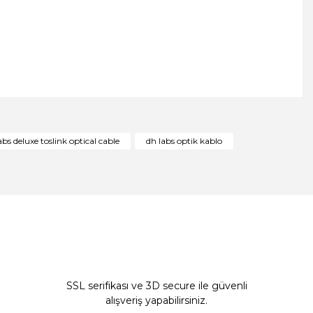
ıza iletebilirsiniz.
abs deluxe toslink optical cable
dh labs optik kablo
SSL serifikası ve 3D secure ile güvenli
alışveriş yapabilirsiniz.