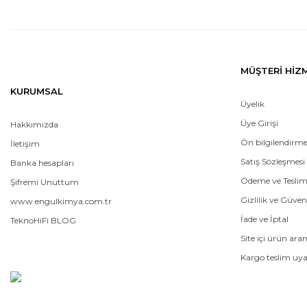
MÜŞTERİ HİZ
KURUMSAL
Üyelik
Üye Girişi
Hakkımızda
Ön bilgilendirm
İletişim
Satış Sözleşmesi
Banka hesapları
Ödeme ve Tesli
Şifremi Unuttum
Gizlilik ve Güven
www.engulkimya.com.tr
İade ve İptal
TeknoHiFi BLOG
Site içi ürün ar
Kargo teslim uya