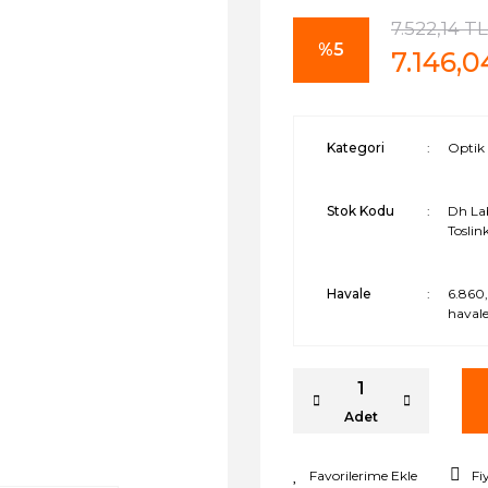
7.522,14 TL
%5
7.146,0
Kategori
Optik 
Stok Kodu
Dh La
Toslin
Havale
6.860,
havale
Adet
Fi