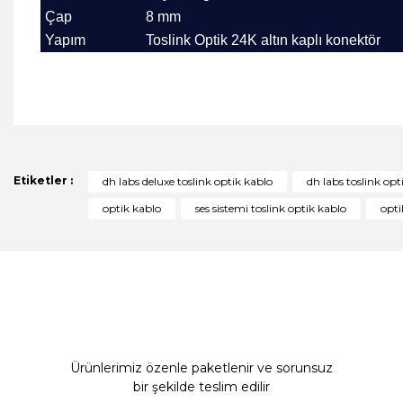
Çap
8 mm
Yapım
Toslink Optik
24K altın kaplı konektör
Bu ürünün fiyat bilgisi, resim, ürün açıklamalarında ve diğer 
Görüş ve önerileriniz için teşekkür ederiz.
Ürün resmi kalitesiz, bozuk veya görüntülenemiyor.
Etiketler :
dh labs deluxe toslink optik kablo
dh labs toslink opt
Ürün açıklamasında eksik bilgiler bulunuyor.
optik kablo
ses sistemi toslink optik kablo
opti
Ürün bilgilerinde hatalar bulunuyor.
Ürün fiyatı diğer sitelerden daha pahalı.
Bu ürüne benzer farklı alternatifler olmalı.
Ürünlerimiz özenle paketlenir ve sorunsuz
bir şekilde teslim edilir