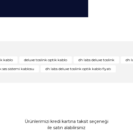
konularda yetersiz gördüğünüz noktaları öneri formunu kullanarak tarafım
Bu ürüne ilk yorumu siz yapın!
ik kablo
deluxe toslink optik kablo
dh labs deluxe toslink
dh l
Yorum Yaz
k ses sistemi kablosu
dh labs deluxe toslink optik kablo fiyatı
Ürünlerimizi kredi kartına taksit seçeneği
ile satın alabilirsiniz
Gönder