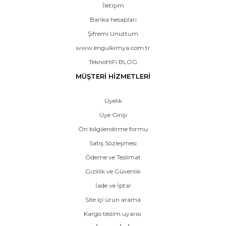
İletişim
Banka hesapları
Şifremi Unuttum
www.engulkimya.com.tr
TeknoHiFi BLOG
MÜŞTERİ HİZMETLERİ
Üyelik
Üye Girişi
Ön bilgilendirme formu
Satış Sözleşmesi
Ödeme ve Teslimat
Gizlilik ve Güvenlik
İade ve İptal
Site içi ürün arama
Kargo teslim uyarısı