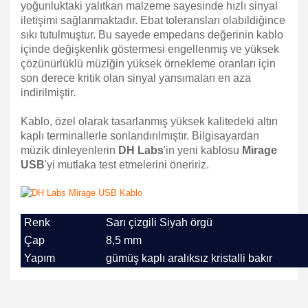
yoğunluktaki yalıtkan malzeme sayesinde hızlı sinyal
iletişimi sağlanmaktadır. Ebat toleransları olabildiğince
sıkı tutulmuştur. Bu sayede empedans değerinin kablo
içinde değişkenlik göstermesi engellenmiş ve yüksek
çözünürlüklü müziğin yüksek örnekleme oranları için
son derece kritik olan sinyal yansımaları en aza
indirilmiştir.
Kablo, özel olarak tasarlanmış yüksek kalitedeki altın
kaplı terminallerle sonlandırılmıştır. Bilgisayardan
müzik dinleyenlerin
DH Labs
'in yeni kablosu
Mirage
USB
'yi mutlaka test etmelerini öneririz.
Renk
Sarı çizgili Siyah örgü
Çap
8,5 mm
Yapım
gümüş kaplı aralıksız kristalli bakır
Bu ürünün fiyat bilgisi, resim, ürün açıklamalarında ve
diğer konularda yetersiz gördüğünüz noktaları öneri
Bu ürüne ilk yorumu siz yapın!
formunu kullanarak tarafımıza iletebilirsiniz.