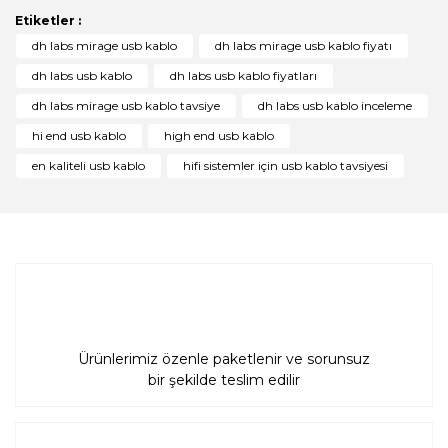
Görüş ve önerileriniz için teşekkür ederiz.
Etiketler :
Yorum Yaz
dh labs mirage usb kablo
dh labs mirage usb kablo fiyatı
Ürün resmi kalitesiz, bozuk veya görüntülenemiyor.
dh labs usb kablo
dh labs usb kablo fiyatları
Ürün açıklamasında eksik bilgiler bulunuyor.
dh labs mirage usb kablo tavsiye
dh labs usb kablo inceleme
Ürün bilgilerinde hatalar bulunuyor.
hi end usb kablo
high end usb kablo
Ürün fiyatı diğer sitelerden daha pahalı.
en kaliteli usb kablo
hifi sistemler için usb kablo tavsiyesi
Bu ürüne benzer farklı alternatifler olmalı.
Gönder
Ürünlerimiz özenle paketlenir ve sorunsuz
bir şekilde teslim edilir