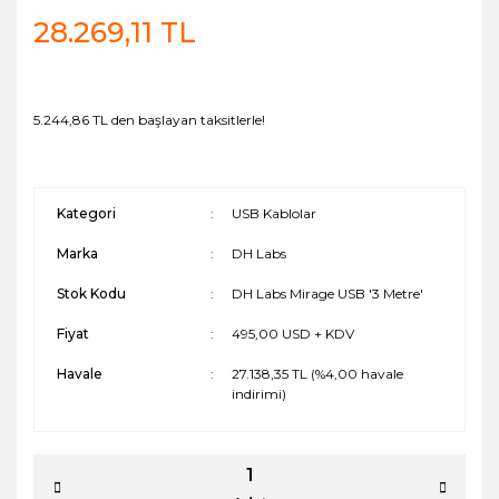
28.269,11 TL
5.244,86 TL den başlayan taksitlerle!
Kategori
USB Kablolar
Marka
DH Labs
Stok Kodu
DH Labs Mirage USB '3 Metre'
Fiyat
495,00 USD + KDV
Havale
27.138,35 TL (%4,00 havale
indirimi)