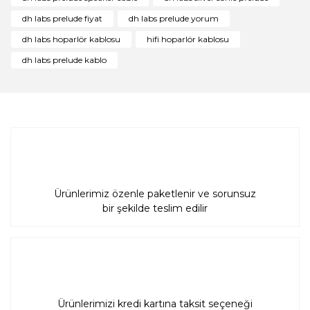
Ürün bilgilerinde hatalar bulunuyor.
dh labs prelude fiyat
dh labs prelude yorum
Ürün fiyatı diğer sitelerden daha pahalı.
dh labs hoparlör kablosu
hifi hoparlör kablosu
Bu ürüne benzer farklı alternatifler olmalı.
dh labs prelude kablo
Gönder
Ürünlerimiz özenle paketlenir ve sorunsuz
bir şekilde teslim edilir
Ürünlerimizi kredi kartına taksit seçeneği