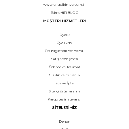
www.engulkimya.com.tr
TeknoHiFi BLOG
MÜŞTERİ HİZMETLERİ
Üyelik
Üye Girişi
Ön bilgilendirme formu
Satış Sözleşmesi
Ödeme ve Teslimat
Gizlilik ve Güvenlik
İade ve İptal
Site içi ürün arama
Kargo teslim uyarısı
SİTELERİMİZ
Denon