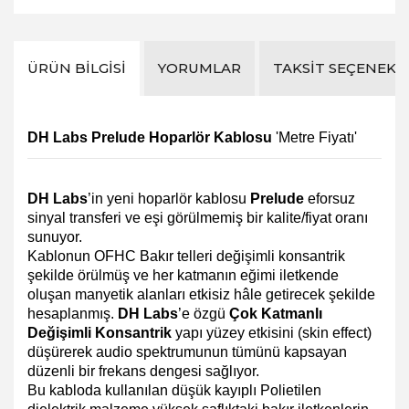
ÜRÜN BILGISI
YORUMLAR
TAKSIT SEÇENEKL
DH Labs Prelude Hoparlör Kablosu
'Metre Fiyatı'
DH Labs
’in yeni hoparlör kablosu
Prelude
eforsuz
sinyal transferi ve eşi görülmemiş bir kalite/fiyat oranı
sunuyor.
Kablonun OFHC Bakır telleri değişimli konsantrik
şekilde örülmüş ve her katmanın eğimi iletkende
oluşan manyetik alanları etkisiz hâle getirecek şekilde
hesaplanmış.
DH Labs
’e özgü
Çok Katmanlı
Değişimli Konsantrik
yapı yüzey etkisini (skin effect)
düşürerek audio spektrumunun tümünü kapsayan
düzenli bir frekans dengesi sağlıyor.
Bu kabloda kullanılan düşük kayıplı Polietilen