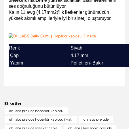
dielektrik malzeme yüksek saflıktaki bakır iletkenlerin
ses doğruluğunu bütünlüyor.
Kalın 11 awg (4,17mm2)’lik iletkenler günümüzün
yüksek akımlı amplileriyle iyi bir sinerji oluşturuyor.
Renk
Siyah
Çap
4.17 mm
Yapım
Polietilen-
Bakır
Bu ürünün fiyat bilgisi, resim, ürün açıklamalarında ve
diğer konularda yetersiz gördüğünüz noktaları öneri
Bu ürüne ilk yorumu siz yapın!
formunu kullanarak tarafımıza iletebilirsiniz.
Görüş ve önerileriniz için teşekkür ederiz.
Etiketler :
Yorum Yaz
dh labs prelude hoparlör kablosu
Ürün resmi kalitesiz, bozuk veya görüntülenemiyor.
dh labs prelude hoparlör kablosu fiyatı
dh labs prelude
Ürün açıklamasında eksik bilgiler bulunuyor.
dh labs prelude speaker cable
dh labs silver sonic prelude