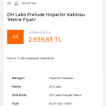
(0)
Yorum Yaz
DH Labs Prelude Hoparlör Kablosu
'Metre Fiyatı'
3.094,55 TL
%5
2.939,83 TL
545,44 TL den başlayan taksitlerle!
Kategori
Hoparlör Kabloları
Marka
DH Labs
Stok Kodu
DH Labs Prelude 'Metre'
Fiyat
54,17 USD + KDV