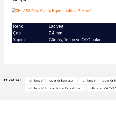
Renk
Lacivert
Çap
7.4 mm
Yapım
G
ümüş, Teflon ve OFC bakır
Bu ürünün fiyat bilgisi, resim, ürün açıklamalarında ve diğer 
Görüş ve önerileriniz için teşekkür ederiz.
Ürün resmi kalitesiz, bozuk veya görüntülenemiyor.
Etiketler :
dh labs t-14 hoparlör kablosu
dh labs t-14 hoparlör k
Ürün açıklamasında eksik bilgiler bulunuyor.
dh labs t-14 hazır hoparlör kablosu
dh labs t-14 2x2
Ürün bilgilerinde hatalar bulunuyor.
Ürün fiyatı diğer sitelerden daha pahalı.
Bu ürüne benzer farklı alternatifler olmalı.