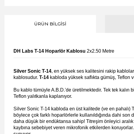
ÜRÜN BILGISI
DH Labs T-14
Hoparlör Kablosu
2x2.50 Metre
Silver Sonic T-14
, en yüksek ses kalitesini rakip kablol
kablosudur.
T-14
kabloda yüksek saflıkta gümüş, Teflon v
Bu kablo tümüyle A.B.D.'de üretilmektedir. Tek tek kalın b
Teflon yalıtkanla kaplanıyor.
Silver Sonic T-14
kabloda en üst kalitede (ve en pahalı) 
böylece çok farklı hoparlörlerle kullanıldığında dahi son
daha düşük bir endüktansa sahip! Titreşim önleyici aralık
kaybına sebebiyet veren mikrofonik etkilerden koruyorlar
sunuyor.