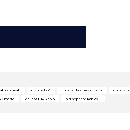
konularda yetersiz gördüğünüz noktaları öneri formunu kullanarak tarafım
Bu ürüne ilk yorumu siz yapın!
ablosu fiyatı
dh labs t-14
dh labs t14 speaker cable
dh labs t-
Yorum Yaz
.50 metre
dh labs t-14 kablo
hifi hoparlör kablosu