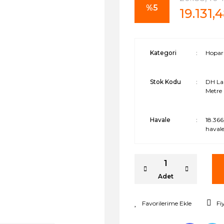
%5
19.131,
Kategori
Hoparl
Stok Kodu
DH Lab
Metre
Havale
18.366
havale
Adet
Fi