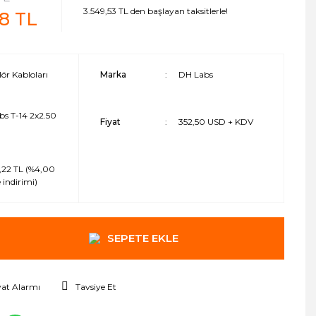
3.549,53 TL den başlayan taksitlerle!
48 TL
ör Kabloları
Marka
DH Labs
s T-14 2x2.50
Fiyat
352,50 USD + KDV
,22 TL (%4,00
 indirimi)
SEPETE EKLE
yat Alarmı
Tavsiye Et