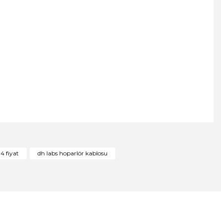
ıza iletebilirsiniz.
14 fiyat
dh labs hoparlör kablosu