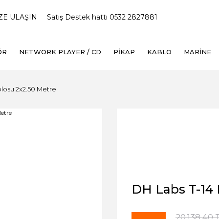
İZE ULAŞIN
Satış Destek hattı 0532 2827881
ÖR
NETWORK PLAYER / CD
PIKAP
KABLO
MARINE
blosu 2x2.50 Metre
DH Labs T-14 
20.138,40 