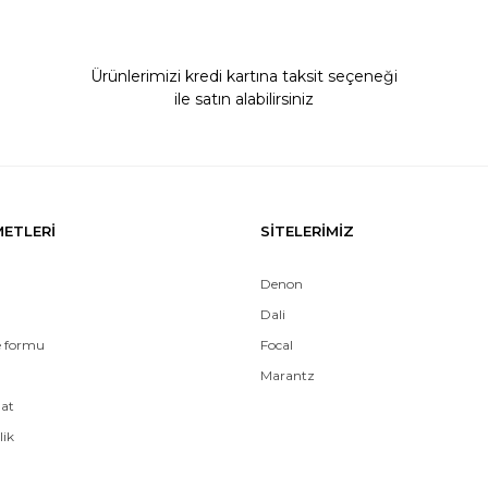
Ürünlerimizi kredi kartına taksit seçeneği
ile satın alabilirsiniz
Gönder
METLERİ
SİTELERİMİZ
Denon
Dali
e formu
Focal
Marantz
mat
lik