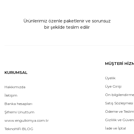
Ürünlerimiz özenle paketlenir ve sorunsuz
bir şekilde teslim edilir
MÜŞTERİ HİZ
KURUMSAL
Üyelik
Üye Girişi
Hakkımızda
Ön bilgilendirm
İletişim
Satış Sözleşmesi
Banka hesapları
Ödeme ve Tesli
Şifremi Unuttum
Gizlilik ve Güven
www.engulkimya.com.tr
İade ve İptal
TeknoHiFi BLOG