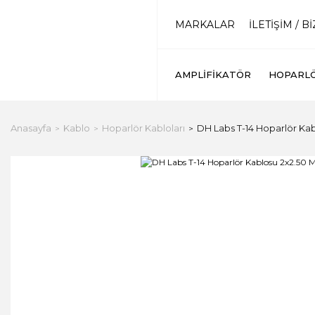
MARKALAR
İLETİŞİM / B
AMPLIFIKATÖR
HOPARL
Anasayfa
Kablo
Hoparlör Kabloları
DH Labs T-14 Hoparlör Ka