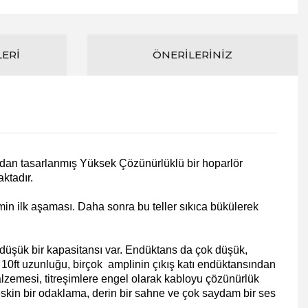
LERI
ÖNERILERINIZ
ndan tasarlanmış Yüksek Çözünürlüklü bir hoparlör
ktadır.
imin ilk aşaması. Daha sonra bu teller sıkıca bükülerek
 düşük bir kapasitansı var. Endüktans da çok düşük,
10ft uzunluğu, birçok amplinin çıkış katı endüktansından
alzemesi, titreşimlere engel olarak kabloyu çözünürlük
eskin bir odaklama, derin bir sahne ve çok saydam bir ses