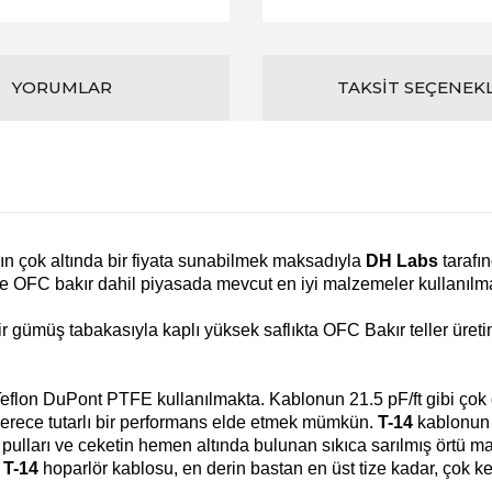
YORUMLAR
TAKSIT SEÇENEK
arın çok altında bir fiyata sunabilmek maksadıyla
DH Labs
tarafı
e OFC bakır dahil piyasada mevcut en iyi malzemeler kullanılma
ir gümüş tabakasıyla kaplı yüksek saflıkta OFC Bakır teller üret
Teflon DuPont PTFE kullanılmakta. Kablonun 21.5 pF/ft gibi çok
 derece tutarlı bir performans elde etmek mümkün.
T-14
kablonun 
 pulları ve ceketin hemen altında bulunan sıkıca sarılmış örtü m
.
T-14
hoparlör kablosu, en derin bastan en üst tize kadar, çok k