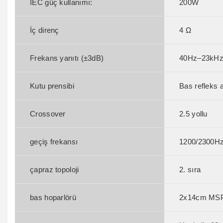
IEC güç kullanımı:
200W
İç direnç
4 Ω
Frekans yanıtı (±3dB)
40Hz–23kH
Kutu prensibi
Bas refleks a
Crossover
2.5 yollu
geçiş frekansı
1200/2300H
çapraz topoloji
2. sıra
bas hoparlörü
2x14cm MSP