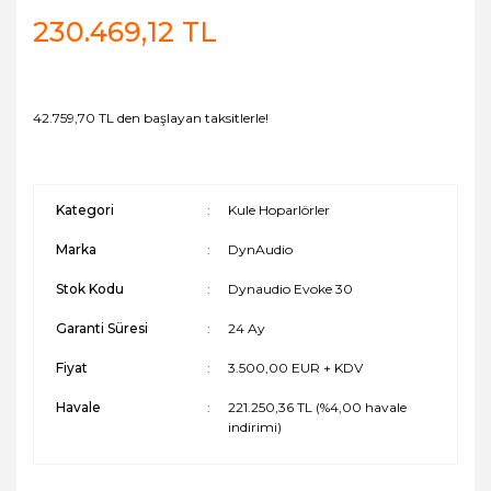
230.469,12 TL
42.759,70 TL den başlayan taksitlerle!
Kategori
Kule Hoparlörler
Marka
DynAudio
Stok Kodu
Dynaudio Evoke 30
Garanti Süresi
24 Ay
Fiyat
3.500,00 EUR + KDV
Havale
221.250,36 TL (%4,00 havale
indirimi)