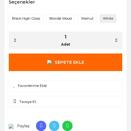
Seçenekler
Black High Gloss
Blonde Wood
Walnut
White
Adet
SEPETE EKLE
Tavsiye Et
Paylaş: