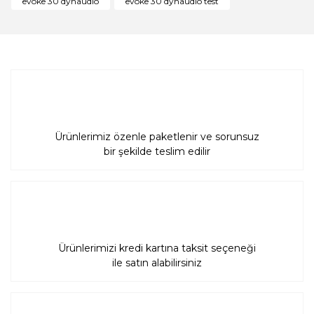
evoke 30 dynaudio
evoke 30 dynaudio test
Bu ürüne benzer farklı alternatifler olmalı.
Gönder
Ürünlerimiz özenle paketlenir ve sorunsuz
bir şekilde teslim edilir
Ürünlerimizi kredi kartına taksit seçeneği
ile satın alabilirsiniz