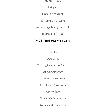
Hakkımızda
İletişim
Banka hesapları
Şifremi Unuttum
www.engulkimya.com.tr
TeknoHiFi BLOG
MÜŞTERİ HİZMETLERİ
Üyelik
Üye Girişi
Ön bilgilendirme formu
Satış Sözleşmesi
Ödeme ve Teslimat
Gizlilik ve Güvenlik
İade ve İptal
Site içi ürün arama
Kargo teslim uyarısı