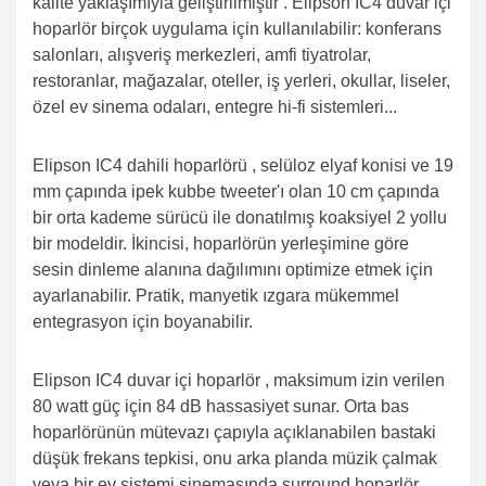
kalite yaklaşımıyla geliştirilmiştir . Elipson IC4
duvar içi
hoparlör
birçok uygulama için kullanılabilir: konferans
salonları, alışveriş merkezleri, amfi tiyatrolar,
restoranlar, mağazalar, oteller, iş yerleri, okullar, liseler,
özel ev sinema odaları, entegre hi-fi sistemleri...
Elipson IC4 dahili
hoparlörü , selüloz elyaf konisi ve 19
mm çapında ipek kubbe tweeter'ı olan 10 cm çapında
bir orta kademe sürücü ile donatılmış koaksiyel 2 yollu
bir modeldir. İkincisi, hoparlörün yerleşimine göre
sesin dinleme alanına dağılımını optimize etmek için
ayarlanabilir. Pratik, manyetik ızgara mükemmel
entegrasyon için boyanabilir.
Elipson IC4
duvar içi hoparlör
, maksimum izin verilen
80 watt güç için 84 dB hassasiyet sunar. Orta bas
hoparlörünün mütevazı çapıyla açıklanabilen bastaki
düşük frekans tepkisi, onu arka planda müzik çalmak
veya bir ev sistemi sinemasında surround hoparlör