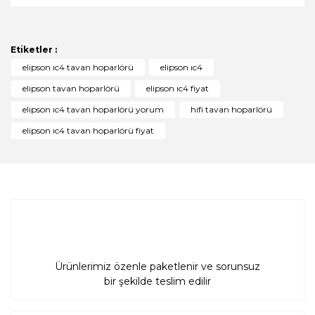
Bu ürünün fiyat bilgisi, resim, ürün açıklamalarında ve
diğer konularda yetersiz gördüğünüz noktaları öneri
Bu ürüne ilk yorumu siz yapın!
formunu kullanarak tarafımıza iletebilirsiniz.
Görüş ve önerileriniz için teşekkür ederiz.
Etiketler :
Yorum Yaz
elipson ıc4 tavan hoparlörü
elipson ıc4
Ürün resmi kalitesiz, bozuk veya görüntülenemiyor.
elipson tavan hoparlörü
elipson ıc4 fiyat
Ürün açıklamasında eksik bilgiler bulunuyor.
elipson ıc4 tavan hoparlörü yorum
hifi tavan hoparlörü
Ürün bilgilerinde hatalar bulunuyor.
elipson ıc4 tavan hoparlörü fiyat
Ürün fiyatı diğer sitelerden daha pahalı.
Bu ürüne benzer farklı alternatifler olmalı.
Gönder
Ürünlerimiz özenle paketlenir ve sorunsuz
bir şekilde teslim edilir