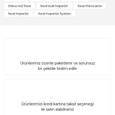
Ürün açıklamasında eksik bilgiler bulunuyor.
theva no2 focal
focal kule hoparlör
focal theva serisi
Ürün bilgilerinde hatalar bulunuyor.
focal hoparlör
focal hoparlör fiyatları
Ürün fiyatı diğer sitelerden daha pahalı.
Bu ürüne benzer farklı alternatifler olmalı.
Gönder
Ürünlerimiz özenle paketlenir ve sorunsuz
bir şekilde teslim edilir
Ürünlerimizi kredi kartına taksit seçeneği
ile satın alabilirsiniz