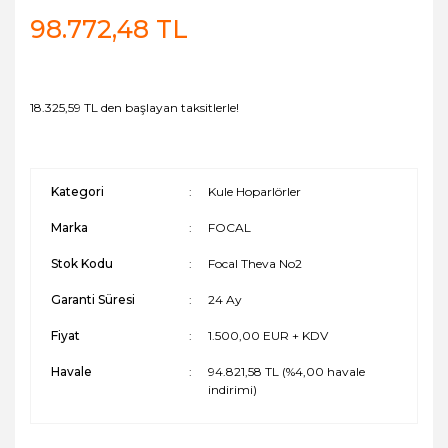
98.772,48 TL
18.325,59 TL den başlayan taksitlerle!
Kategori
Kule Hoparlörler
Marka
FOCAL
Stok Kodu
Focal Theva No2
Garanti Süresi
24 Ay
Fiyat
1.500,00 EUR + KDV
Havale
94.821,58 TL (%4,00 havale
indirimi)