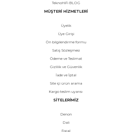
TeknoHiFi BLOG
MÜŞTERİ HİZMETLERİ
Üyelik
Üye Girişi
Ön bilgilendirme formu
Satış Sözleşmesi
Ödeme ve Teslimat
Gizlilik ve Güvenlik
İade ve İptal
Site içi ürün arama
Kargo teslim uyarısı
SİTELERİMİZ
Denon
Dali
Focal