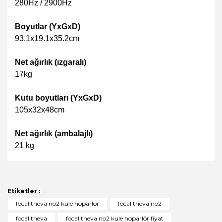
280Hz / 2900Hz
Boyutlar (YxGxD)
93.1x19.1x35.2cm
Net ağırlık (ızgaralı)
17kg
Kutu boyutları (YxGxD)
105x32x48cm
Net ağırlık (ambalajlı)
21 kg
Bu ürünün fiyat bilgisi, resim, ürün açıklamalarında ve
diğer konularda yetersiz gördüğünüz noktaları öneri
Bu ürüne ilk yorumu siz yapın!
formunu kullanarak tarafımıza iletebilirsiniz.
Görüş ve önerileriniz için teşekkür ederiz.
Etiketler :
Yorum Yaz
focal theva no2 kule hoparlör
focal theva no2
Ürün resmi kalitesiz, bozuk veya görüntülenemiyor.
focal theva
focal theva no2 kule hoparlör fiyat