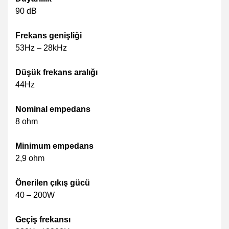
90 dB
Frekans genişliği
53Hz – 28kHz
Düşük frekans aralığı
44Hz
Nominal empedans
8 ohm
Minimum empedans
2,9 ohm
Önerilen çıkış gücü
40 – 200W
Geçiş frekansı