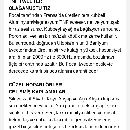
TNF TWEETER
OLAĞANÜSTÜ TİZ
Focal tarafından Fransa'da üretilen ters kubbeli
Alüminyum/Magnezyum TNF tweeter, net ve yumuşak
bir tiz sesi sunar. Kubbeyi ayağına bağlayan surround,
Poron adı verilen bir hafızalı köpük malzeme kullanır.
Bu surround, doğrudan Utopia'nın ünlü Berilyum
tweeter'ından türetilmiştir ve kulağın yüksek hassasiyet
aralığı olan 2000Hz ile 3000Hz arasında bozulmayı
üçte bir oranında azaltır. Bu Focal tweeter, etkileyici
derecede kararlı bir ses alanını garanti eder.
GÜZEL HOPARLÖRLER
GELİŞMİŞ KAPLAMALAR
Şık ve zarif Siyah, Koyu Ahşap ve Açık Ahşap kaplama
seçenekleri mevcuttur. Yan panellerdeki ahşap etkisi
sıcak bir his verir. Seri, farklı mobilya stilleri ve metal,
beton, taş ve daha fazlası gibi diğer malzemelerle
güzel bir şekilde birleşerek hem klasik hem de modern