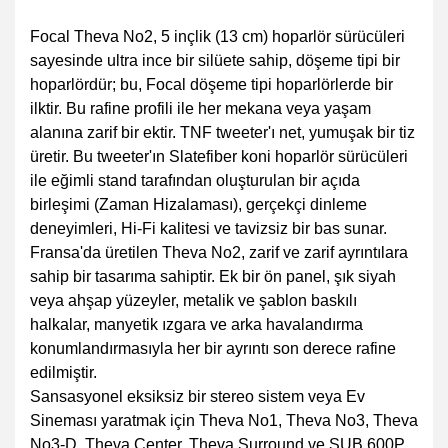
Focal Theva No2, 5 inçlik (13 cm) hoparlör sürücüleri
sayesinde ultra ince bir silüete sahip, döşeme tipi bir
hoparlördür; bu, Focal döşeme tipi hoparlörlerde bir
ilktir. Bu rafine profili ile her mekana veya yaşam
alanına zarif bir ektir. TNF tweeter'ı net, yumuşak bir tiz
üretir. Bu tweeter'ın Slatefiber koni hoparlör sürücüleri
ile eğimli stand tarafından oluşturulan bir açıda
birleşimi (Zaman Hizalaması), gerçekçi dinleme
deneyimleri, Hi-Fi kalitesi ve tavizsiz bir bas sunar.
Fransa'da üretilen Theva No2, zarif ve zarif ayrıntılara
sahip bir tasarıma sahiptir. Ek bir ön panel, şık siyah
veya ahşap yüzeyler, metalik ve şablon baskılı
halkalar, manyetik ızgara ve arka havalandırma
konumlandırmasıyla her bir ayrıntı son derece rafine
edilmiştir.
Sansasyonel eksiksiz bir stereo sistem veya Ev
Sineması yaratmak için Theva No1, Theva No3, Theva
No3-D, Theva Center, Theva Surround ve SUB 600P