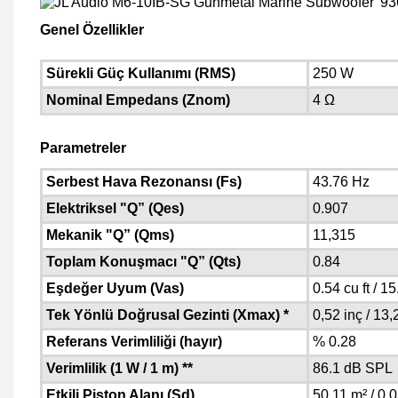
Genel Özellikler
Sürekli Güç Kullanımı (RMS)
250 W
Nominal Empedans (Znom)
4 Ω
Parametreler
Serbest Hava Rezonansı (Fs)
43.76 Hz
Elektriksel "Q” (Qes)
0.907
Mekanik "Q” (Qms)
11,315
Toplam Konuşmacı "Q” (Qts)
0.84
Eşdeğer Uyum (Vas)
0.54 cu ft / 1
Tek Yönlü Doğrusal Gezinti (Xmax) *
0,52 inç / 13
Referans Verimliliği (hayır)
% 0.28
Verimlilik (1 W / 1 m) **
86.1 dB SPL
Etkili Piston Alanı (Sd)
50.11 m² / 0,