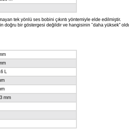
mayan tek yönlü ses bobini çıkıntı yöntemiyle elde edilmiştir.
inin doğru bir göstergesi değildir ve hangisinin "daha ​​yüksek” o
 mm
 mm
.6 L
 mm
 mm
413 mm