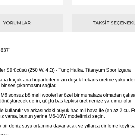
YORUMLAR
TAKSIT SEÇENEK
3637'
er Sürücüsü (250 W, 4 Ω) - Tunç Halka, Titanyum Spor Izgara
aha küçük ana hoparlörlerinizin düşük frekans üretme yükünden 
bir ses çıkarmasını sağlar.
an M6 sonsuz bölmeli woofer'lar özel bir muhafaza olmadan çalışac
dönüştürecek derin, güçlü bas tepkisi üretmenize yardımcı olur.
ullanılır ve arkasındaki büyük hacimli hava ile (en az 2 cu. Ft. / 
nız varsa, bunun yerine M6-10W modelimizi seçin.
 bir deniz suyu ortamına dayanacak ve yıllarca dinleme keyfi sağ