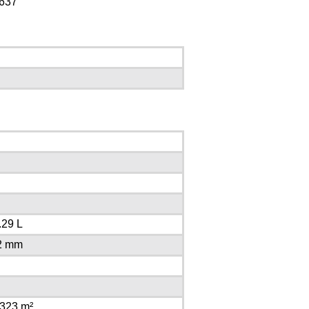
5.29 L
,2 mm
0323 m²