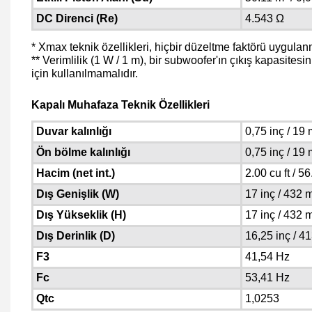
DC Direnci (Re)
4.543 Ω
* Xmax teknik özellikleri, hiçbir düzeltme faktörü uygulan
** Verimlilik (1 W / 1 m), bir subwoofer'ın çıkış kapasites
için kullanılmamalıdır.
Kapalı Muhafaza Teknik Özellikleri
Duvar kalınlığı
0,75 inç / 19
Ön bölme kalınlığı
0,75 inç / 19
Hacim (net int.)
2.00 cu ft / 56
Dış Genişlik (W)
17 inç / 432
Dış Yükseklik (H)
17 inç / 432
Dış Derinlik (D)
16,25 inç / 
F3
41,54 Hz
Fc
53,41 Hz
Qtc
1,0253