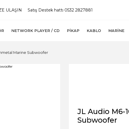
İZE ULAŞIN
Satış Destek hattı 0532 2827881
ÖR
NETWORK PLAYER / CD
PIKAP
KABLO
MARINE
unmetal Marine Subwoofer
JL Audio M6-
Subwoofer