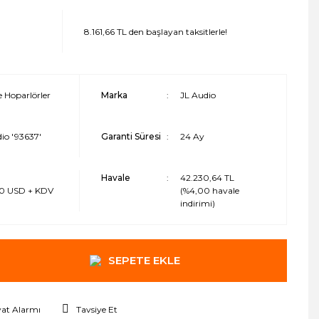
8.161,66 TL den başlayan taksitlerle!
 Hoparlörler
Marka
JL Audio
io '93637'
Garanti Süresi
24 Ay
Havale
42.230,64 TL
0 USD + KDV
(%4,00 havale
indirimi)
SEPETE EKLE
yat Alarmı
Tavsiye Et