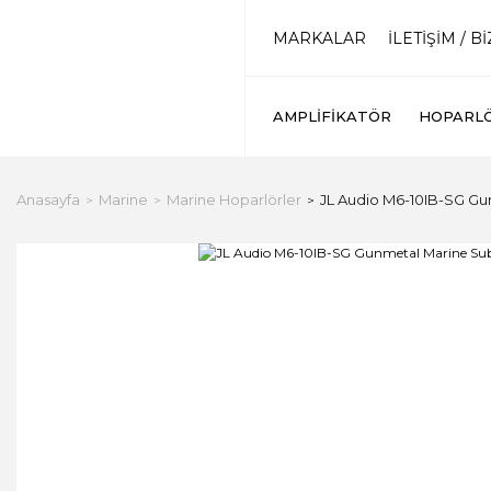
MARKALAR
İLETİŞİM / B
AMPLIFIKATÖR
HOPARL
Anasayfa
Marine
Marine Hoparlörler
JL Audio M6-10IB-SG G