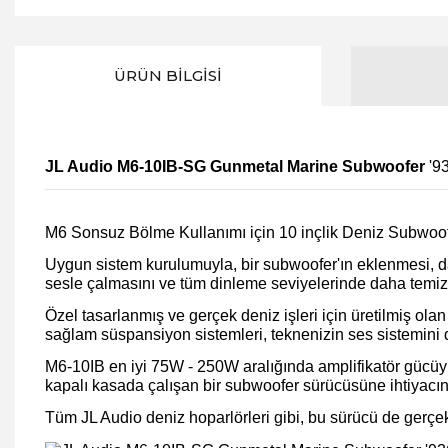
ÜRÜN BILGISI
JL Audio M6-10IB-SG Gunmetal Marine Subwoofer
'9
M6 Sonsuz Bölme Kullanımı için 10 inçlik Deniz Subwoof
Uygun sistem kurulumuyla, bir subwoofer'ın eklenmesi, d
sesle çalmasını ve tüm dinleme seviyelerinde daha temiz 
Özel tasarlanmış ve gerçek deniz işleri için üretilmiş ol
sağlam süspansiyon sistemleri, teknenizin ses sistemini 
M6-10IB en iyi 75W - 250W aralığında amplifikatör gücüyle k
kapalı kasada çalışan bir subwoofer sürücüsüne ihtiyacı
Tüm JL Audio deniz hoparlörleri gibi, bu sürücü de gerçek