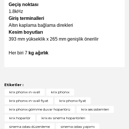
Geçiş noktası
1.8kHz
Giriş terminalleri
Altın kaplama bağlama direkleri
Kesim boyutları
393 mm yükseklik x 265 mm genişlik önerilir
Her biri 7
kg ağırlık
Bu ürünün fiyat bilgisi, resim, ürün açıklamalarında ve
diğer konularda yetersiz gördüğünüz noktaları öneri
Bu ürüne ilk yorumu siz yapın!
formunu kullanarak tarafımıza iletebilirsiniz.
Görüş ve önerileriniz için teşekkür ederiz.
Etiketler :
Yorum Yaz
krix phonıx ın-wall
krix phonıx
Ürün resmi kalitesiz, bozuk veya görüntülenemiyor.
krix phonıx ın-wall fiyat
krix phonıx fiyat
Ürün açıklamasında eksik bilgiler bulunuyor.
krix phonıx gömme duvar hoparlörü
krix ses sistemleri
Ürün bilgilerinde hatalar bulunuyor.
krix hoparlör
krix ev sinema hoparlörleri
Ürün fiyatı diğer sitelerden daha pahalı.
sinema odası düzenleme
sinema odası yapımı
Bu ürüne benzer farklı alternatifler olmalı.