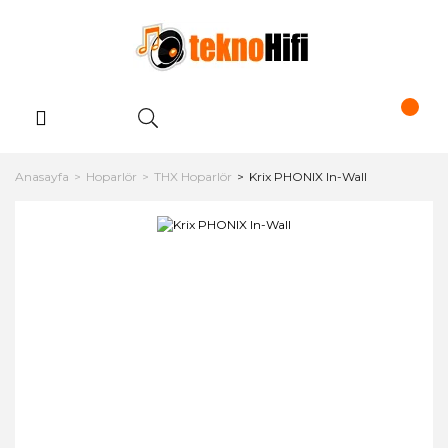
Anasayfa
Hoparlör
THX Hoparlör
Krix PHONIX In-Wall