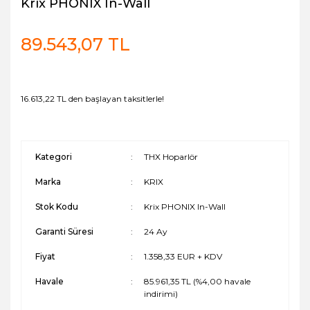
Krix PHONIX In-Wall
89.543,07 TL
16.613,22 TL den başlayan taksitlerle!
Kategori
THX Hoparlör
Marka
KRIX
Stok Kodu
Krix PHONIX In-Wall
Garanti Süresi
24 Ay
Fiyat
1.358,33 EUR + KDV
Havale
85.961,35 TL (%4,00 havale
indirimi)