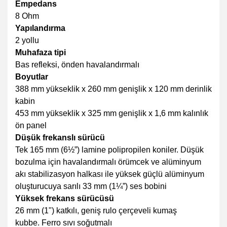
Empedans
8 Ohm
Yapılandırma
2 yollu
Muhafaza tipi
Bas refleksi, önden havalandırmalı
Boyutlar
388 mm yükseklik x 260 mm genişlik x 120 mm derinlik
kabin
453 mm yükseklik x 325 mm genişlik x 1,6 mm kalınlık
ön panel
Düşük frekanslı sürücü
Tek 165 mm (6½”) lamine polipropilen koniler. Düşük
bozulma için havalandırmalı örümcek ve alüminyum
akı stabilizasyon halkası ile yüksek güçlü alüminyum
oluşturucuya sarılı 33 mm (1¼”) ses bobini
Yüksek frekans sürücüsü
26 mm (1") katkılı, geniş rulo çerçeveli kumaş
kubbe. Ferro sıvı soğutmalı