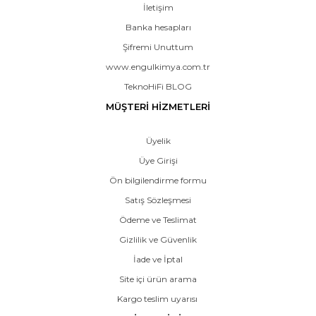
İletişim
Banka hesapları
Şifremi Unuttum
www.engulkimya.com.tr
TeknoHiFi BLOG
MÜŞTERİ HİZMETLERİ
Üyelik
Üye Girişi
Ön bilgilendirme formu
Satış Sözleşmesi
Ödeme ve Teslimat
Gizlilik ve Güvenlik
İade ve İptal
Site içi ürün arama
Kargo teslim uyarısı