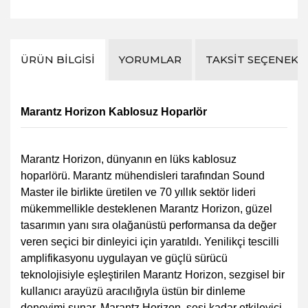
ÜRÜN BILGISI
YORUMLAR
TAKSIT SEÇENEKL
Marantz Horizon Kablosuz Hoparlör
Marantz Horizon, dünyanın en lüks kablosuz
hoparlörü. Marantz mühendisleri tarafından Sound
Master ile birlikte üretilen ve 70 yıllık sektör lideri
mükemmellikle desteklenen Marantz Horizon, güzel
tasarımın yanı sıra olağanüstü performansa da değer
veren seçici bir dinleyici için yaratıldı. Yenilikçi tescilli
amplifikasyonu uygulayan ve güçlü sürücü
teknolojisiyle eşleştirilen Marantz Horizon, sezgisel bir
kullanıcı arayüzü aracılığıyla üstün bir dinleme
deneyimi sunar. Marantz Horizon, sesi kadar etkileyici