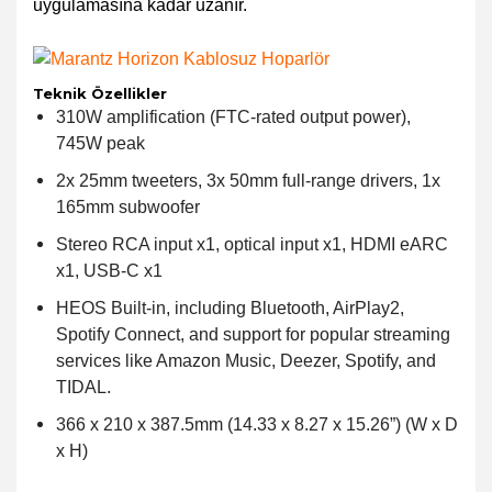
uygulamasına kadar uzanır.
Teknik Özellikler
310W amplification (FTC-rated output power),
745W peak
2x 25mm tweeters, 3x 50mm full-range drivers, 1x
165mm subwoofer
Stereo RCA input x1, optical input x1, HDMI eARC
x1, USB-C x1
HEOS Built-in, including Bluetooth, AirPlay2,
Spotify Connect, and support for popular streaming
services like Amazon Music, Deezer, Spotify, and
TIDAL.
366 x 210 x 387.5mm (14.33 x 8.27 x 15.26”) (W x D
x H)