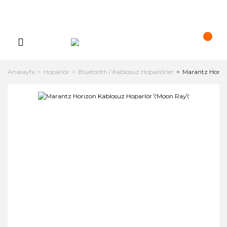
Anasayfa
Hoparlör
Bluetooth / Kablosuz Hoparlörler
Marantz Horizo