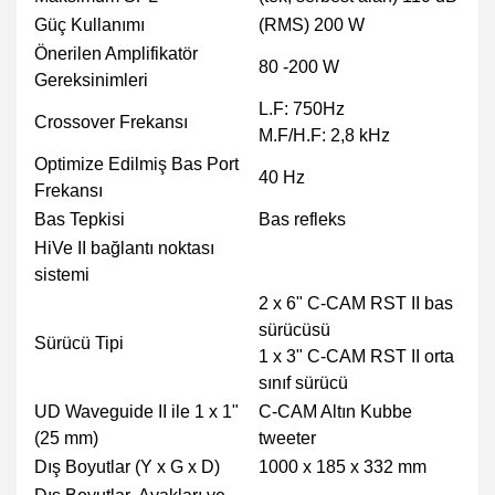
Güç Kullanımı
(RMS) 200 W
Önerilen Amplifikatör
80 -200 W
Gereksinimleri
L.F: 750Hz
Crossover Frekansı
M.F/H.F: 2,8 kHz
Optimize Edilmiş Bas Port
40 Hz
Frekansı
Bas Tepkisi
Bas refleks
HiVe II bağlantı noktası
sistemi
2 x 6" C-CAM RST II bas
sürücüsü
Sürücü Tipi
1 x 3" C-CAM RST II orta
sınıf sürücü
UD Waveguide II ile 1 x 1"
C-CAM Altın Kubbe
(25 mm)
tweeter
Dış Boyutlar (Y x G x D)
1000 x 185 x 332 mm