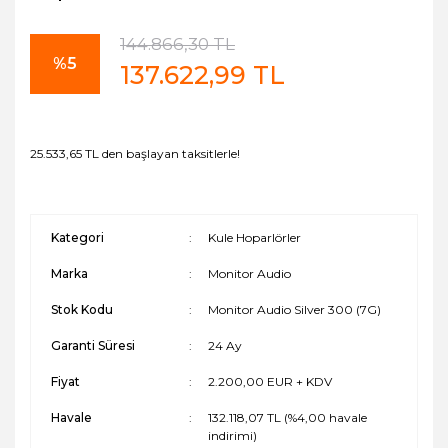
144.866,30 TL
%5
137.622,99 TL
25.533,65 TL den başlayan taksitlerle!
Kategori
Kule Hoparlörler
Marka
Monitor Audio
Stok Kodu
Monitor Audio Silver 300 (7G)
Garanti Süresi
24 Ay
Fiyat
2.200,00 EUR + KDV
Havale
132.118,07 TL (%4,00 havale
indirimi)