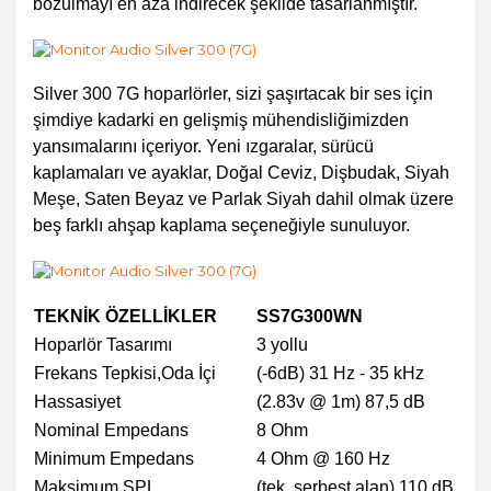
bozulmayı en aza indirecek şekilde tasarlanmıştır.
Silver 300 7G hoparlörler, sizi şaşırtacak bir ses için
şimdiye kadarki en gelişmiş mühendisliğimizden
yansımalarını içeriyor. Yeni ızgaralar, sürücü
kaplamaları ve ayaklar, Doğal Ceviz, Dişbudak, Siyah
Meşe, Saten Beyaz ve Parlak Siyah dahil olmak üzere
beş farklı ahşap kaplama seçeneğiyle sunuluyor.
TEKNİK ÖZELLİKLER
SS7G300WN
Hoparlör Tasarımı
3 yollu
Frekans Tepkisi,Oda İçi
(-6dB) 31 Hz - 35 kHz
Hassasiyet
(2.83v @ 1m) 87,5 dB
Nominal Empedans
8 Ohm
Minimum Empedans
4 Ohm @ 160 Hz
Maksimum SPL
(tek, serbest alan) 110 dB