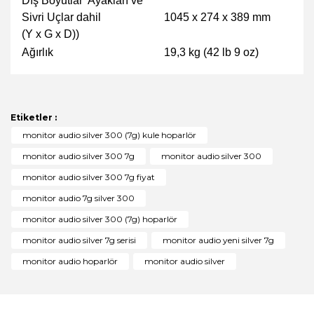
Dış Boyutlar Ayakları ve
Sivri Uçlar dahil
1045 x 274 x 389 mm
(Y x G x D))
Ağırlık
19,3 kg (42 lb 9 oz)
Bu ürünün fiyat bilgisi, resim, ürün açıklamalarında ve
diğer konularda yetersiz gördüğünüz noktaları öneri
Bu ürüne ilk yorumu siz yapın!
formunu kullanarak tarafımıza iletebilirsiniz.
Görüş ve önerileriniz için teşekkür ederiz.
Etiketler :
Yorum Yaz
monitor audio silver 300 (7g) kule hoparlör
Ürün resmi kalitesiz, bozuk veya görüntülenemiyor.
monitor audio silver 300 7g
monitor audio silver 300
Ürün açıklamasında eksik bilgiler bulunuyor.
monitor audio silver 300 7g fiyat
Ürün bilgilerinde hatalar bulunuyor.
monitor audio 7g silver 300
Ürün fiyatı diğer sitelerden daha pahalı.
monitor audio silver 300 (7g) hoparlör
Bu ürüne benzer farklı alternatifler olmalı.
monitor audio silver 7g serisi
monitor audio yeni silver 7g
monitor audio hoparlör
monitor audio silver