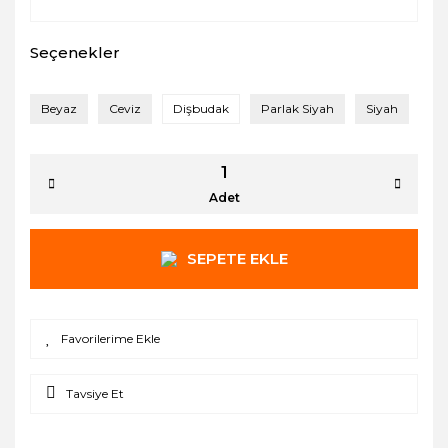
Seçenekler
Beyaz
Ceviz
Dişbudak
Parlak Siyah
Siyah
Adet
SEPETE EKLE
Tavsiye Et