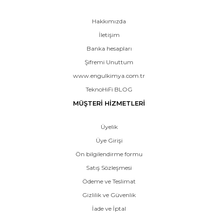
Hakkımızda
İletişim
Banka hesapları
Şifremi Unuttum
www.engulkimya.com.tr
TeknoHiFi BLOG
MÜŞTERİ HİZMETLERİ
Üyelik
Üye Girişi
Ön bilgilendirme formu
Satış Sözleşmesi
Ödeme ve Teslimat
Gizlilik ve Güvenlik
İade ve İptal