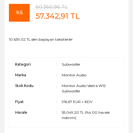
60.360,96 TL
%5
57.342,91 TL
10.639,02 TL den başlayan taksitlerle!
Kategori
Subwoofer
Marka
Monitor Audio
Stok Kodu
Monitor Audio Vestra W12
Subwoofer
Fiyat
916,67 EUR + KDV
Havale
55.049,20 TL (%4,00 havale
indirimi)