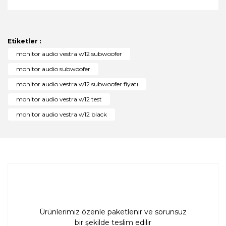
Bu ürünün fiyat bilgisi, resim, ürün açıklamalarında ve
diğer konularda yetersiz gördüğünüz noktaları öneri
Bu ürüne ilk yorumu siz yapın!
formunu kullanarak tarafımıza iletebilirsiniz.
Görüş ve önerileriniz için teşekkür ederiz.
Etiketler :
Yorum Yaz
monitor audio vestra w12 subwoofer
Ürün resmi kalitesiz, bozuk veya görüntülenemiyor.
monitor audio subwoofer
Ürün açıklamasında eksik bilgiler bulunuyor.
monitor audio vestra w12 subwoofer fiyatı
Ürün bilgilerinde hatalar bulunuyor.
monitor audio vestra w12 test
Ürün fiyatı diğer sitelerden daha pahalı.
monitor audio vestra w12 black
Bu ürüne benzer farklı alternatifler olmalı.
Gönder
Ürünlerimiz özenle paketlenir ve sorunsuz
bir şekilde teslim edilir