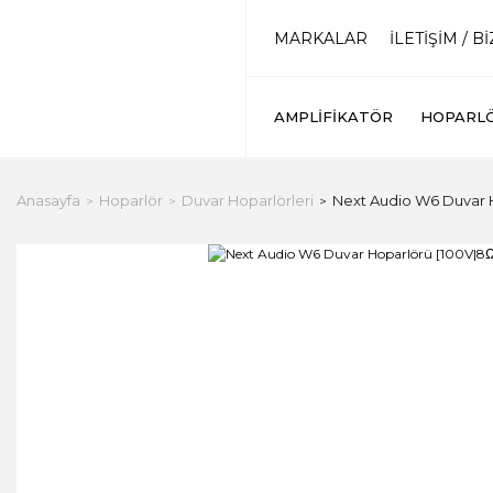
MARKALAR
İLETİŞİM / B
AMPLIFIKATÖR
HOPARL
Anasayfa
Hoparlör
Duvar Hoparlörleri
Next Audio W6 Duvar Ho