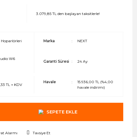
3.079,85 TL den başlayan taksitlerle!
Hoparlörleri
Marka
NEXT
Audio W6
Garanti Süresi
24 Ay
'
Havale
15.936,00 TL (%4,00
,33 TL + KDV
havale indirimi)
SEPETE EKLE
yat Alarmı
Tavsiye Et