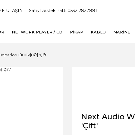
İZE ULAŞIN
Satış Destek hattı 0532 2827881
ÖR
NETWORK PLAYER / CD
PIKAP
KABLO
MARINE
parlörü [100V|8Ω] 'Çift'
Next Audio W
'Çift'