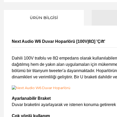
ÜRÜN BILGISI
Next Audio W6 Duvar Hoparlörü [100V|8Ω] 'Çift'
Dahili 100V trafolu ve 8Ω empedans olarak kullanılabilen W
dağıtılmış hem de yakın alan uygulamaları için mükemmeldi
bölümü bir titanyum tweeter'a dayanmaktadır. Hoparlörün da
dinamikleri ve verimliliği geliştirir. Bir U braketi dahild
Ayarlanabilir Braket
Duvar braketini ayarlayarak ve istenen konuma getirerek
Çok yönlü kullanım