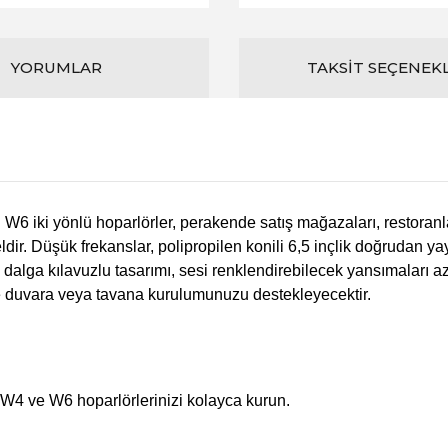
YORUMLAR
TAKSIT SEÇENEK
6 iki yönlü hoparlörler, perakende satış mağazaları, restoranlar
r. Düşük frekanslar, polipropilen konili 6,5 inçlik doğrudan yayı
lga kılavuzlu tasarımı, sesi renklendirebilecek yansımaları azal
ir ve duvara veya tavana kurulumunuzu destekleyecektir.
 W4 ve W6 hoparlörlerinizi kolayca kurun.