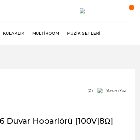
KULAKLIK
MULTIROOM
MÜZIK SETLERI
(0)
Yorum Yaz
6 Duvar Hoparlörü [100V|8Ω]