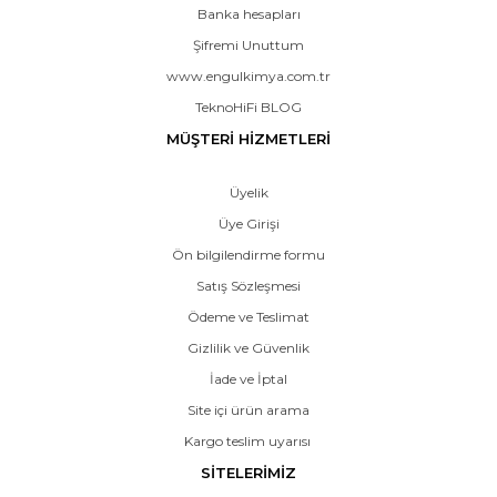
Banka hesapları
Şifremi Unuttum
www.engulkimya.com.tr
TeknoHiFi BLOG
MÜŞTERİ HİZMETLERİ
Üyelik
Üye Girişi
Ön bilgilendirme formu
Satış Sözleşmesi
Ödeme ve Teslimat
Gizlilik ve Güvenlik
İade ve İptal
Site içi ürün arama
Kargo teslim uyarısı
SİTELERİMİZ