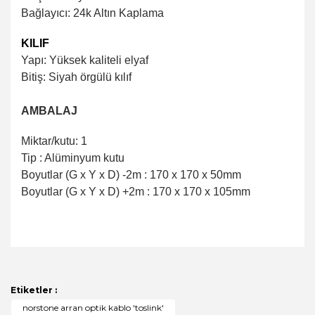
Bağlayıcı: 24k Altın Kaplama
KILIF
Yapı: Yüksek kaliteli elyaf
Bitiş: Siyah örgülü kılıf
AMBALAJ
Miktar/kutu: 1
Tip : Alüminyum kutu
Boyutlar (G x Y x D) -2m : 170 x 170 x 50mm
Boyutlar (G x Y x D) +2m : 170 x 170 x 105mm
Bu ürünün fiyat bilgisi, resim, ürün açıklamalarında ve
diğer konularda yetersiz gördüğünüz noktaları öneri
Bu ürüne ilk yorumu siz yapın!
formunu kullanarak tarafımıza iletebilirsiniz.
Görüş ve önerileriniz için teşekkür ederiz.
Etiketler :
Yorum Yaz
norstone arran optik kablo 'toslink'