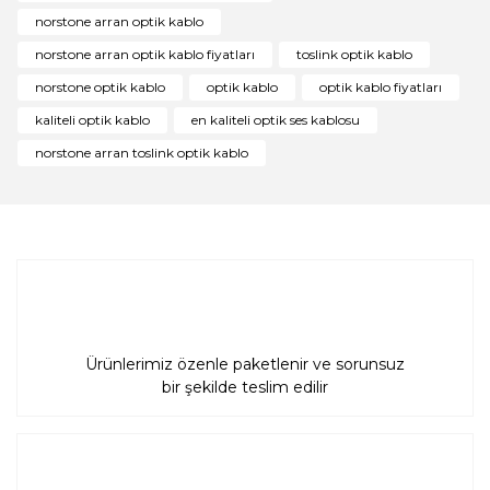
Ürün resmi kalitesiz, bozuk veya görüntülenemiyor.
norstone arran optik kablo
Ürün açıklamasında eksik bilgiler bulunuyor.
norstone arran optik kablo fiyatları
toslink optik kablo
Ürün bilgilerinde hatalar bulunuyor.
norstone optik kablo
optik kablo
optik kablo fiyatları
Ürün fiyatı diğer sitelerden daha pahalı.
kaliteli optik kablo
en kaliteli optik ses kablosu
Bu ürüne benzer farklı alternatifler olmalı.
norstone arran toslink optik kablo
Gönder
Ürünlerimiz özenle paketlenir ve sorunsuz
bir şekilde teslim edilir