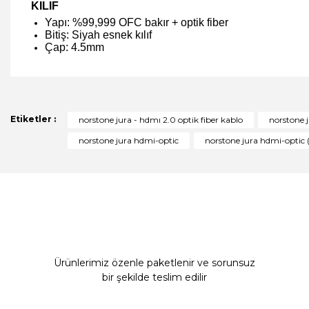
KILIF
Yapı: %99,999 OFC bakır + optik fiber
Bitiş: Siyah esnek kılıf
Çap: 4.5mm
Bu ürünün fiyat bilgisi, resim, ürün açıklamalarında ve diğer 
Görüş ve önerileriniz için teşekkür ederiz.
Ürün resmi kalitesiz, bozuk veya görüntülenemiyor.
Etiketler :
norstone jura - hdmı 2.0 optik fiber kablo
norstone 
Ürün açıklamasında eksik bilgiler bulunuyor.
norstone jura hdmi-optic
norstone jura hdmi-optic 
Ürün bilgilerinde hatalar bulunuyor.
Ürün fiyatı diğer sitelerden daha pahalı.
Bu ürüne benzer farklı alternatifler olmalı.
Ürünlerimiz özenle paketlenir ve sorunsuz
bir şekilde teslim edilir