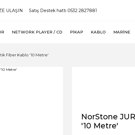
İZE ULAŞIN
Satış Destek hattı 0532 2827881
ÖR
NETWORK PLAYER / CD
PIKAP
KABLO
MARINE
ik Fiber Kablo '10 Metre'
NorStone JURA
'10 Metre'