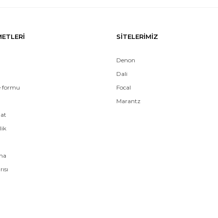
METLERİ
SİTELERİMİZ
Denon
Dali
e formu
Focal
Marantz
mat
lik
ama
rısı