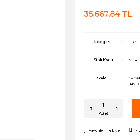
35.667,84 TL
Kategori
HDMI 
Stok Kodu
NORJ
Havale
34.241
havale
Adet
Fi