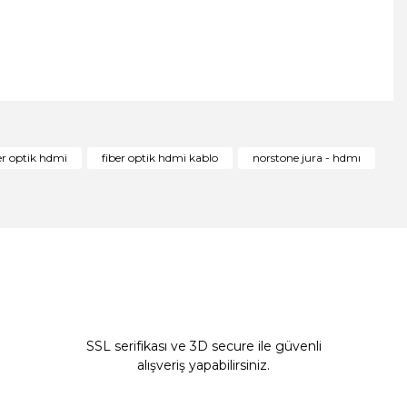
ıza iletebilirsiniz.
er optik hdmi
fiber optik hdmi kablo
norstone jura - hdmı
SSL serifikası ve 3D secure ile güvenli
alışveriş yapabilirsiniz.