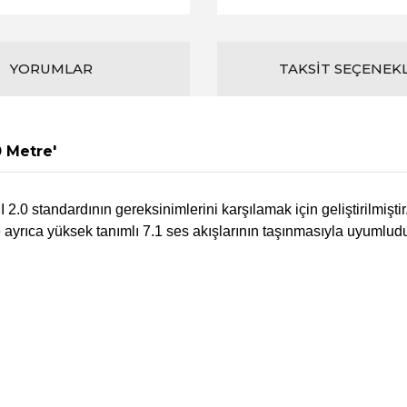
YORUMLAR
TAKSIT SEÇENEK
0 Metre'
MI 2.0 standardının gereksinimlerini karşılamak için geliştirilm
yrıca yüksek tanımlı 7.1 ses akışlarının taşınmasıyla uyumludur. 