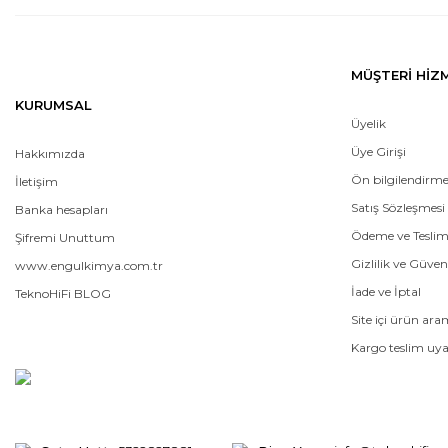
MÜŞTERİ HİZ
KURUMSAL
Üyelik
Üye Girişi
Hakkımızda
Ön bilgilendirm
İletişim
Satış Sözleşmesi
Banka hesapları
Ödeme ve Tesli
Şifremi Unuttum
Gizlilik ve Güven
www.engulkimya.com.tr
İade ve İptal
TeknoHiFi BLOG
Site içi ürün ar
Kargo teslim uya