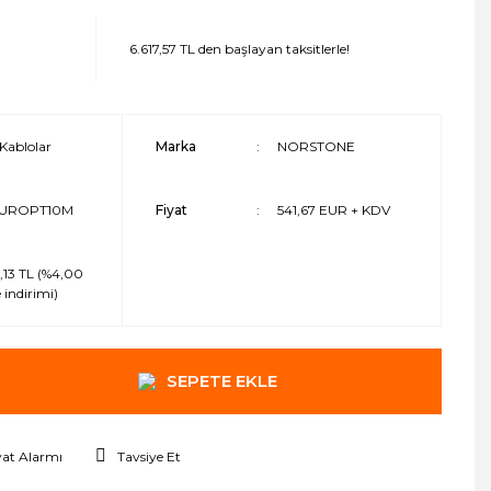
6.617,57 TL den başlayan taksitlerle!
Kablolar
Marka
NORSTONE
UROPT10M
Fiyat
541,67 EUR + KDV
,13 TL (%4,00
 indirimi)
SEPETE EKLE
yat Alarmı
Tavsiye Et