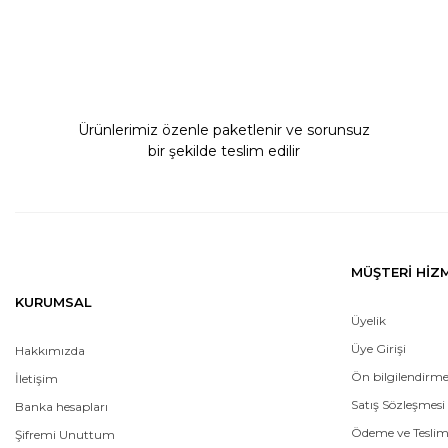
Bu ürüne benzer farklı alternatifler olmalı.
Ürünlerimiz özenle paketlenir ve sorunsuz
bir şekilde teslim edilir
MÜŞTERİ HİZ
KURUMSAL
Üyelik
Üye Girişi
Hakkımızda
Ön bilgilendirm
İletişim
Satış Sözleşmesi
Banka hesapları
Ödeme ve Tesli
Şifremi Unuttum