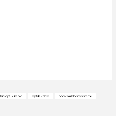
ıza iletebilirsiniz.
hifi optik kablo
optik kablo
optik kablo ses sistemi