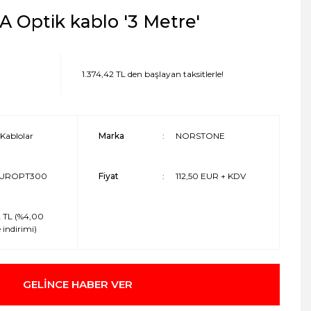
 Optik kablo '3 Metre'
1.374,42 TL den başlayan taksitlerle!
Kablolar
Marka
NORSTONE
UROPT300
Fiyat
112,50 EUR + KDV
62 TL (%4,00
 indirimi)
GELİNCE HABER VER