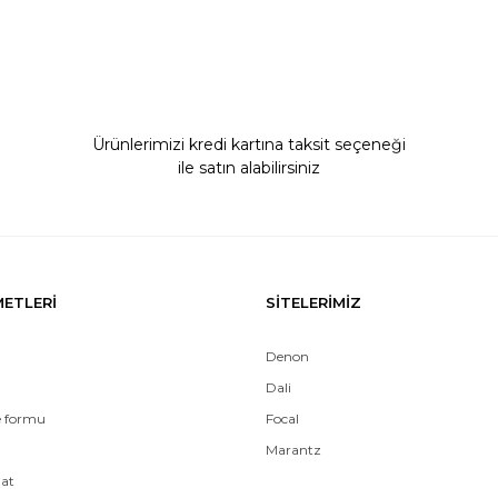
Ürünlerimizi kredi kartına taksit seçeneği
ile satın alabilirsiniz
Gönder
METLERİ
SİTELERİMİZ
Denon
Dali
e formu
Focal
Marantz
mat