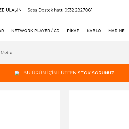
İZE ULAŞIN
Satış Destek hattı 0532 2827881
ÖR
NETWORK PLAYER / CD
PIKAP
KABLO
MARINE
 Metre'
BU ÜRÜN İÇİN LÜTFEN
STOK SORUNUZ