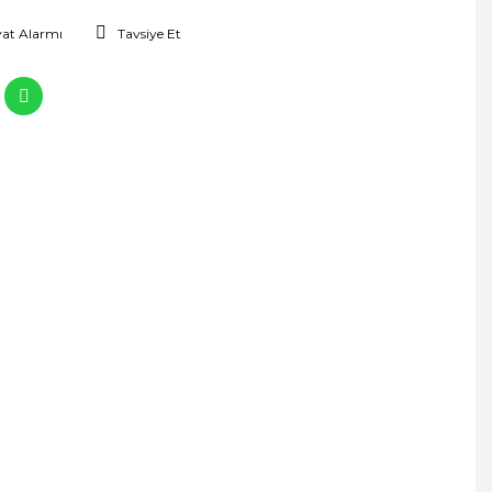
yat Alarmı
Tavsiye Et