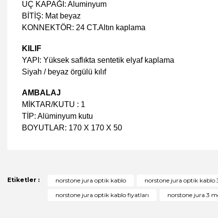
UÇ KAPAĞI: Aluminyum
BİTİŞ: Mat beyaz
KONNEKTÖR: 24 CT.Altın kaplama
KILIF
YAPI: Yüksek saflıkta sentetik elyaf kaplama
Siyah / beyaz örgülü kılıf
AMBALAJ
MİKTAR/KUTU : 1
TİP: Alüminyum kutu
BOYUTLAR: 170 X 170 X 50
Bu ürünün fiyat bilgisi, resim, ürün açıklamalarında ve diğer 
Görüş ve önerileriniz için teşekkür ederiz.
Ürün resmi kalitesiz, bozuk veya görüntülenemiyor.
Etiketler :
norstone jura optik kablo
norstone jura optik kablo
Ürün açıklamasında eksik bilgiler bulunuyor.
norstone jura optik kablo fiyatları
norstone jura 3 m
Ürün bilgilerinde hatalar bulunuyor.
Ürün fiyatı diğer sitelerden daha pahalı.