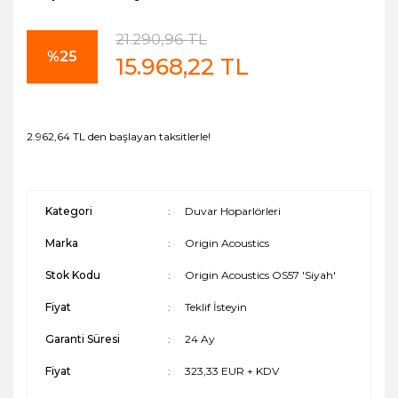
21.290,96 TL
%25
15.968,22 TL
2.962,64 TL den başlayan taksitlerle!
Kategori
Duvar Hoparlörleri
Marka
Origin Acoustics
Stok Kodu
Origin Acoustics OS57 'Siyah'
Fiyat
Teklif İsteyin
Garanti Süresi
24 Ay
Fiyat
323,33 EUR + KDV