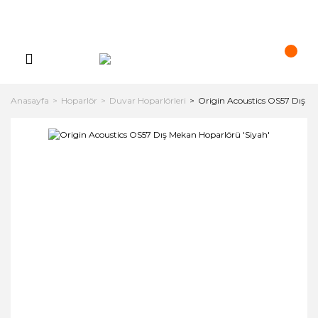
Anasayfa
Hoparlör
Duvar Hoparlörleri
Origin Acoustics OS57 Dış M