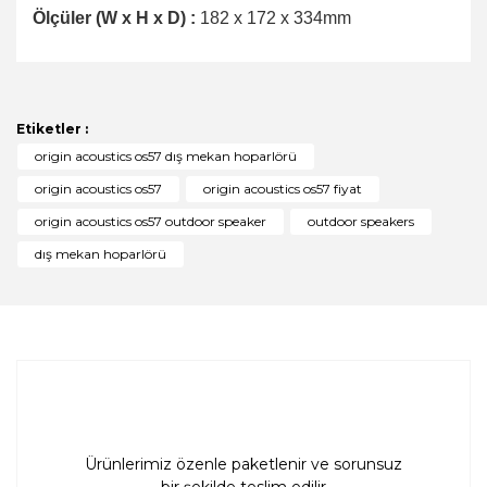
Ölçüler (W x H x D) :
182 x 172 x 334mm
Bu ürünün fiyat bilgisi, resim, ürün açıklamalarında ve
diğer konularda yetersiz gördüğünüz noktaları öneri
Bu ürüne ilk yorumu siz yapın!
formunu kullanarak tarafımıza iletebilirsiniz.
Görüş ve önerileriniz için teşekkür ederiz.
Etiketler :
Yorum Yaz
origin acoustics os57 dış mekan hoparlörü
Ürün resmi kalitesiz, bozuk veya görüntülenemiyor.
origin acoustics os57
origin acoustics os57 fiyat
Ürün açıklamasında eksik bilgiler bulunuyor.
origin acoustics os57 outdoor speaker
outdoor speakers
Ürün bilgilerinde hatalar bulunuyor.
dış mekan hoparlörü
Ürün fiyatı diğer sitelerden daha pahalı.
Bu ürüne benzer farklı alternatifler olmalı.
Gönder
Ürünlerimiz özenle paketlenir ve sorunsuz