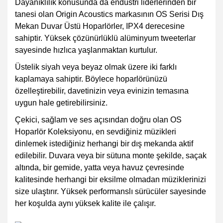
Dayanıklılık konusunda da endüstri liderlerinden bir
tanesi olan Origin Acoustics markasının
OS Serisi Dış
Mekan Duvar Üstü Hoparlörler
, IPX4 derecesine
sahiptir. Yüksek çözünürlüklü alüminyum tweeterlar
sayesinde hızlıca yaşlanmaktan kurtulur.
Üstelik siyah veya beyaz olmak üzere iki farklı
kaplamaya sahiptir. Böylece hoparlörünüzü
özelleştirebilir, davetinizin veya evinizin temasına
uygun hale getirebilirsiniz.
Çekici, sağlam ve ses açısından doğru olan OS
Hoparlör Koleksiyonu, en sevdiğiniz müzikleri
dinlemek istediğiniz herhangi bir dış mekanda aktif
edilebilir. Duvara veya bir sütuna monte şekilde, saçak
altında, bir gemide, yatta veya havuz çevresinde
kalitesinde herhangi bir eksilme olmadan müziklerinizi
size ulaştırır. Yüksek performanslı sürücüler sayesinde
her koşulda aynı yüksek kalite ile çalışır.