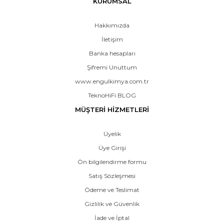
KURUMSAL
Hakkımızda
İletişim
Banka hesapları
Şifremi Unuttum
www.engulkimya.com.tr
TeknoHiFi BLOG
MÜŞTERİ HİZMETLERİ
Üyelik
Üye Girişi
Ön bilgilendirme formu
Satış Sözleşmesi
Ödeme ve Teslimat
Gizlilik ve Güvenlik
İade ve İptal