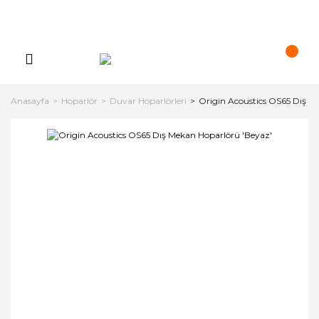
Anasayfa
Hoparlör
Duvar Hoparlörleri
Origin Acoustics OS65 Dış M