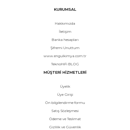
KURUMSAL
Hakkımızda
İletişim
Banka hesapları
Şifremi Unuttum
www.engulkimya.com.tr
TeknoHiFi BLOG
MÜŞTERİ HİZMETLERİ
Üyelik
Üye Girişi
Ön bilgilendirme formu
Satış Sözleşmesi
Ödeme ve Teslimat
Gizlilik ve Güvenlik