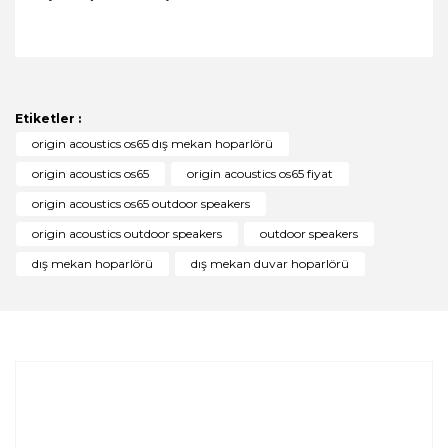
Bu ürünün fiyat bilgisi, resim, ürün açıklamalarında ve
diğer konularda yetersiz gördüğünüz noktaları öneri
Bu ürüne ilk yorumu siz yapın!
formunu kullanarak tarafımıza iletebilirsiniz.
Görüş ve önerileriniz için teşekkür ederiz.
Etiketler :
Yorum Yaz
origin acoustics os65 dış mekan hoparlörü
Ürün resmi kalitesiz, bozuk veya görüntülenemiyor.
origin acoustics os65
origin acoustics os65 fiyat
Ürün açıklamasında eksik bilgiler bulunuyor.
origin acoustics os65 outdoor speakers
Ürün bilgilerinde hatalar bulunuyor.
origin acoustics outdoor speakers
outdoor speakers
Ürün fiyatı diğer sitelerden daha pahalı.
dış mekan hoparlörü
dış mekan duvar hoparlörü
Bu ürüne benzer farklı alternatifler olmalı.
Gönder