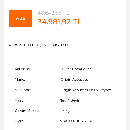
46.642,56 TL
%25
34.981,92 TL
6.490,31 TL den başlayan taksitlerle!
Kategori
Duvar Hoparlörleri
Marka
Origin Acoustics
Stok Kodu
Origin Acoustics OS65 'Beyaz'
Fiyat
Teklif isteyin
Garanti Süresi
24 Ay
Fiyat
708,33 EUR + KDV