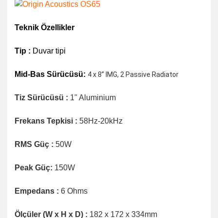
Teknik Özellikler
Tip :
Duvar tipi
Mid-Bas Sürücüsü:
4 x 8” IMG, 2 Passive Radiator
Tiz Sürücüsü :
1" Aluminium
Frekans Tepkisi :
58Hz-20kHz
RMS Güç :
50W
Peak Güç:
150W
Empedans :
6 Ohms
Ölçüler (W x H x D) :
182 x 172 x 334mm