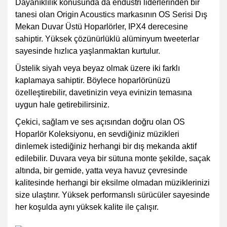
Dayanıklılık konusunda da endüstri liderlerinden bir
tanesi olan Origin Acoustics markasının
OS Serisi Dış
Mekan Duvar Üstü Hoparlörler
, IPX4 derecesine
sahiptir. Yüksek çözünürlüklü alüminyum tweeterlar
sayesinde hızlıca yaşlanmaktan kurtulur.
Üstelik siyah veya beyaz olmak üzere iki farklı
kaplamaya sahiptir. Böylece hoparlörünüzü
özelleştirebilir, davetinizin veya evinizin temasına
uygun hale getirebilirsiniz.
Çekici, sağlam ve ses açısından doğru olan OS
Hoparlör Koleksiyonu, en sevdiğiniz müzikleri
dinlemek istediğiniz herhangi bir dış mekanda aktif
edilebilir. Duvara veya bir sütuna monte şekilde, saçak
altında, bir gemide, yatta veya havuz çevresinde
kalitesinde herhangi bir eksilme olmadan müziklerinizi
size ulaştırır. Yüksek performanslı sürücüler sayesinde
her koşulda aynı yüksek kalite ile çalışır.