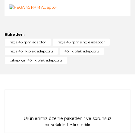
Bu ürünün fiyat bilgisi, resim, ürün açıklamalarında ve
diğer konularda yetersiz gördüğünüz noktaları öneri
Bu ürüne ilk yorumu siz yapın!
formunu kullanarak tarafımıza iletebilirsiniz.
Görüş ve önerileriniz için teşekkür ederiz.
Etiketler :
Yorum Yaz
rega 45 rpm adaptor
rega 45 rpm single adaptor
Ürün resmi kalitesiz, bozuk veya görüntülenemiyor.
rega 45 lik plak adaptörü
45 lik plak adaptörü
Ürün açıklamasında eksik bilgiler bulunuyor.
pikap için 45 lik plak adaptörü
Ürün bilgilerinde hatalar bulunuyor.
Ürün fiyatı diğer sitelerden daha pahalı.
Bu ürüne benzer farklı alternatifler olmalı.
Ürünlerimiz özenle paketlenir ve sorunsuz
Gönder
bir şekilde teslim edilir