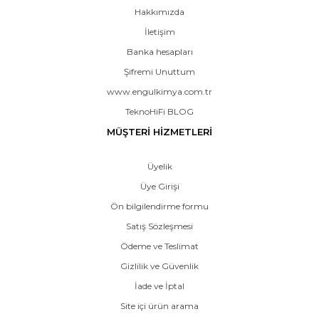
Hakkımızda
İletişim
Banka hesapları
Şifremi Unuttum
www.engulkimya.com.tr
TeknoHiFi BLOG
MÜŞTERİ HİZMETLERİ
Üyelik
Üye Girişi
Ön bilgilendirme formu
Satış Sözleşmesi
Ödeme ve Teslimat
Gizlilik ve Güvenlik
İade ve İptal
Site içi ürün arama