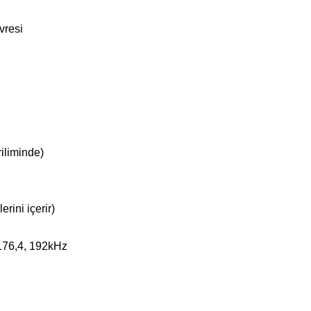
vresi
iliminde)
rini içerir)
 176,4, 192kHz