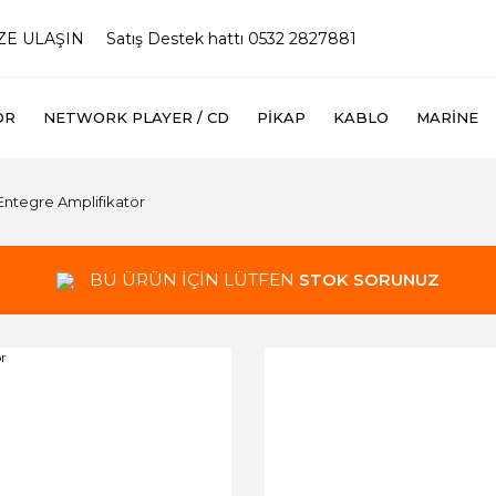
İZE ULAŞIN
Satış Destek hattı 0532 2827881
ÖR
NETWORK PLAYER / CD
PIKAP
KABLO
MARINE
ntegre Amplifikatör
BU ÜRÜN İÇİN LÜTFEN
STOK SORUNUZ