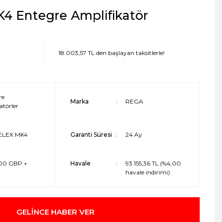
4 Entegre Amplifikatör
18.003,57 TL den başlayan taksitlerle!
re
Marka
REGA
törler
ELEX MK4
Garanti Süresi
24 Ay
,00 GBP +
Havale
93.155,36 TL (%4,00
havale indirimi)
GELİNCE HABER VER