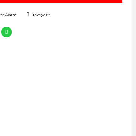
yat Alarmı
Tavsiye Et