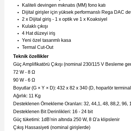
Kaliteli devingen mıknatıs (MM) fono katı
Dijital girişler için yüksek performanslı Rega DAC de
2 x Dijital giriş - 1 x optik ve 1 x Koaksiyel
Kulaklı çıkışı
4 Hat düzeyi iriş
Yeni özel tasarımlı kasa
Termal Cut-Out
Teknik özellikler
Güç Amplifikatörü Çıkışı (nominal 230/115 V Besleme ger
72 W - 8 Ω
90 W - 6 Ω
Boyutlar (G × Y × D): 432 x 82 x 340 (D, hoparlör terminalle
Ağırlık: 11 Kg
Desteklenen Örnekleme Oranları: 32, 44,1, 48, 88,2, 96,
Desteklenen Bit Derinlikleri: 16 - 24 bit
Güç tüketimi: 1dB'nin altında 250 W, 8 Ω'a klipslenir
Çıkış Hassasiyeti (nominal girişlerde)