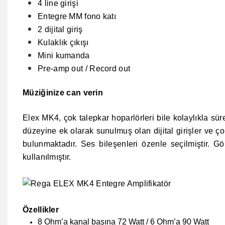
4 line girişi
Entegre MM fono katı
2 dijital giriş
Kulaklık çıkışı
Mini kumanda
Pre-amp out / Record out
Müziğinize can verin
Elex MK4, çok talepkar hoparlörleri bile kolaylıkla sür
düzeyine ek olarak sunulmuş olan dijital girişler ve ç
bulunmaktadır. Ses bileşenleri özenle seçilmiştir. Gö
kullanılmıştır.
Özellikler
8 Ohm’a kanal başına 72 Watt / 6 Ohm’a 90 Watt