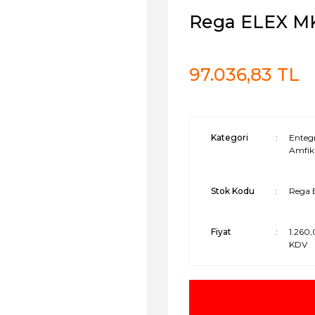
Rega ELEX MK
97.036,83 TL
Kategori
Enteg
Amfika
Stok Kodu
Rega 
Fiyat
1.260
KDV