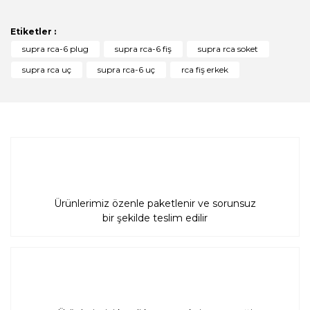
Bu ürüne ilk yorumu siz yapın!
formunu kullanarak tarafımıza iletebilirsiniz.
Görüş ve önerileriniz için teşekkür ederiz.
Etiketler :
Yorum Yaz
supra rca-6 plug
supra rca-6 fiş
supra rca soket
Ürün resmi kalitesiz, bozuk veya görüntülenemiyor.
supra rca uç
supra rca-6 uç
rca fiş erkek
Ürün açıklamasında eksik bilgiler bulunuyor.
Ürün bilgilerinde hatalar bulunuyor.
Ürün fiyatı diğer sitelerden daha pahalı.
Bu ürüne benzer farklı alternatifler olmalı.
Ürünlerimiz özenle paketlenir ve sorunsuz
bir şekilde teslim edilir
Gönder