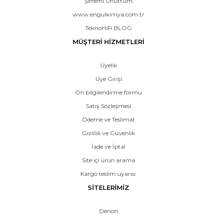
Şifremi Unuttum
www.engulkimya.com.tr
TeknoHiFi BLOG
MÜŞTERİ HİZMETLERİ
Üyelik
Üye Girişi
Ön bilgilendirme formu
Satış Sözleşmesi
Ödeme ve Teslimat
Gizlilik ve Güvenlik
İade ve İptal
Site içi ürün arama
Kargo teslim uyarısı
SİTELERİMİZ
Denon