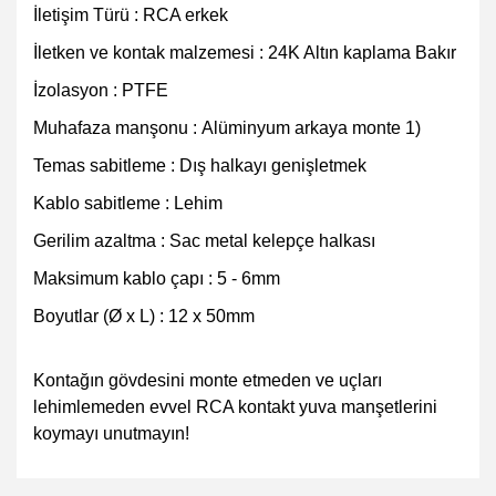
İletişim Türü : RCA erkek
İletken ve kontak malzemesi : 24K Altın kaplama Bakır
İzolasyon : PTFE
Muhafaza manşonu : Alüminyum arkaya monte 1)
Temas sabitleme : Dış halkayı genişletmek
Kablo sabitleme : Lehim
Gerilim azaltma : Sac metal kelepçe halkası
Maksimum kablo çapı : 5 - 6mm
Boyutlar (Ø x L) : 12 x 50mm
Kontağın gövdesini monte etmeden ve uçları
lehimlemeden evvel RCA kontakt yuva manşetlerini
koymayı unutmayın!
Bu ürünün fiyat bilgisi, resim, ürün açıklamalarında ve
diğer konularda yetersiz gördüğünüz noktaları öneri