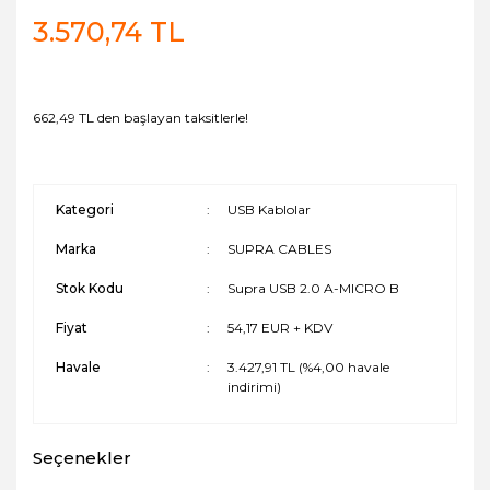
3.570,74 TL
662,49 TL den başlayan taksitlerle!
Kategori
USB Kablolar
Marka
SUPRA CABLES
Stok Kodu
Supra USB 2.0 A-MICRO B
Fiyat
54,17 EUR + KDV
Havale
3.427,91 TL (%4,00 havale
indirimi)
Seçenekler