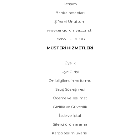
İletişim
Banka hesapları
Şifremi Unuttum
www.engulkimya.com.tr
TeknoHiFi BLOG
MÜŞTERİ HİZMETLERİ
Üyelik
Üye Girişi
Ön bilgilendirme formu
Satış Sözleşmesi
Ödeme ve Teslimat
Gizlilik ve Güvenlik
İade ve İptal
Site içi ürün arama
Kargo teslim uyarısı