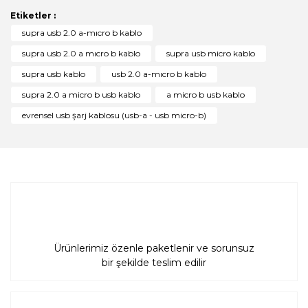
Görüş ve önerileriniz için teşekkür ederiz.
Etiketler :
Yorum Yaz
supra usb 2.0 a-mıcro b kablo
Ürün resmi kalitesiz, bozuk veya görüntülenemiyor.
supra usb 2.0 a mıcro b kablo
supra usb micro kablo
Ürün açıklamasında eksik bilgiler bulunuyor.
supra usb kablo
usb 2.0 a-mıcro b kablo
Ürün bilgilerinde hatalar bulunuyor.
supra 2.0 a micro b usb kablo
a micro b usb kablo
Ürün fiyatı diğer sitelerden daha pahalı.
evrensel usb şarj kablosu (usb-a - usb micro-b)
Bu ürüne benzer farklı alternatifler olmalı.
Gönder
Ürünlerimiz özenle paketlenir ve sorunsuz
bir şekilde teslim edilir