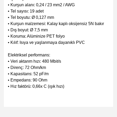
• Kurşun alanı: 0,24 / 23 mm2 / AWG
• Tel sayısı: 19 adet
• Tel boyutu: Ø 0,127 mm
• Kurşun malzemesi: Kalay kaplı oksijensiz 5N bakır
• Dış boyut: Ø 7,5 mm
• Koruma: Alüminize PET folyo
• Kılıf: Isıya ve yaşlanmaya dayanıklı PVC
Elektriksel performans:
• Veri aktarım hızı: 480 Mbit/s
• Direnç: 72 Ohm/km
• Kapasitans: 52 pF/m
• Empedans: 90 Ohm
• Hız faktörü: 0,66x C (ışık hızı)
Bu ürünün fiyat bilgisi, resim, ürün açıklamalarında ve
diğer konularda yetersiz gördüğünüz noktaları öneri
Bu ürüne ilk yorumu siz yapın!
formunu kullanarak tarafımıza iletebilirsiniz.