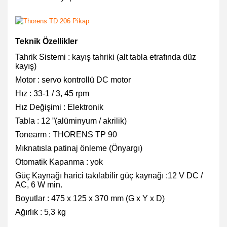
Teknik Özellikler
Tahrik Sistemi : kayış tahriki (alt tabla etrafında düz
kayış)
Motor : servo kontrollü DC motor
Hız : 33-1 / 3, 45 rpm
Hız Değişimi : Elektronik
Tabla : 12 ”(alüminyum / akrilik)
Tonearm : THORENS TP 90
Mıknatısla patinaj önleme (Önyargı)
Otomatik Kapanma : yok
Güç Kaynağı harici takılabilir güç kaynağı :12 V DC /
AC, 6 W min.
Boyutlar : 475 x 125 x 370 mm (G x Y x D)
Ağırlık : 5,3 kg
Bu ürünün fiyat bilgisi, resim, ürün açıklamalarında ve