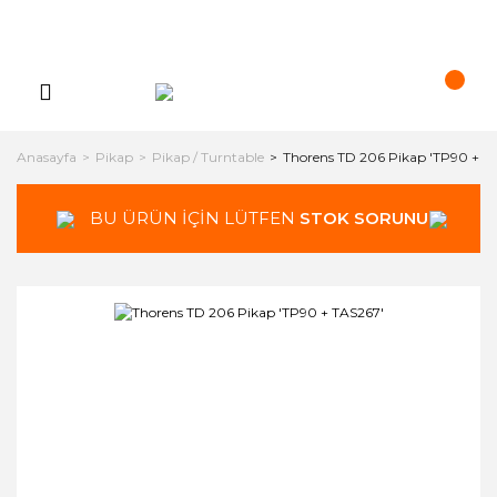
Anasayfa
Pikap
Pikap / Turntable
Thorens TD 206 Pikap 'TP90 + T
BU ÜRÜN İÇİN LÜTFEN
STOK SORUNUZ