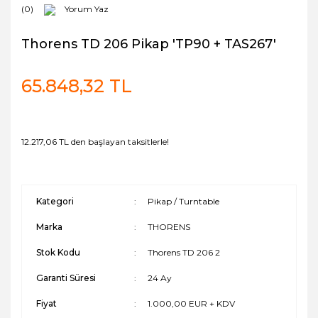
(0)
Yorum Yaz
Thorens TD 206 Pikap 'TP90 + TAS267'
65.848,32 TL
12.217,06 TL den başlayan taksitlerle!
Kategori
Pikap / Turntable
Marka
THORENS
Stok Kodu
Thorens TD 206 2
Garanti Süresi
24 Ay
Fiyat
1.000,00 EUR + KDV