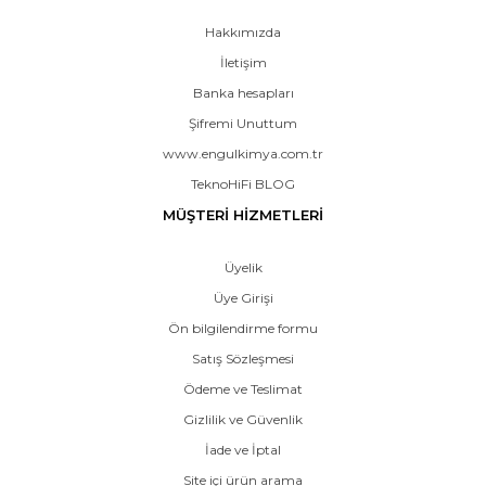
Hakkımızda
İletişim
Banka hesapları
Şifremi Unuttum
www.engulkimya.com.tr
TeknoHiFi BLOG
MÜŞTERİ HİZMETLERİ
Üyelik
Üye Girişi
Ön bilgilendirme formu
Satış Sözleşmesi
Ödeme ve Teslimat
Gizlilik ve Güvenlik
İade ve İptal
Site içi ürün arama